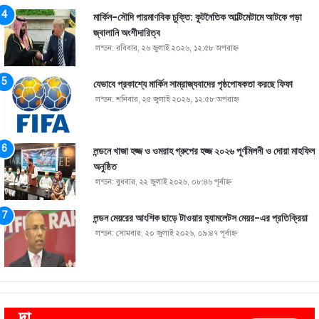
মার্কিন-সৌদি পারমাণবিক চুক্তি: কূটনৈতিক আল্টিমেটামে আটকে পড়া
জ্বালানি অংশীদারিত্ব
লন্ডন: রবিবার, ২৬ জুলাই ২০২৬, ১২:৫৮ অপরাহ্ণ
যেভাবে প্রকাশ্যে মার্কিন সাম্রাজ্যবাদের পৃষ্ঠপোষকতা করছে ফিফা
লন্ডন: শনিবার, ২৫ জুলাই ২০২৬, ১২:৫৮ অপরাহ্ণ
লন্ডনে খাজা হজ্জ ও ওমরাহ গ্রুপের হজ্জ ২০২৬ পূর্ণমিলনী ও দোয়া মাহফিল
অনুষ্ঠিত
লন্ডন: বুধবার, ২২ জুলাই ২০২৬, ০৮:৪৬ পূর্বাহ্ণ
লন্ডন মেয়রের আংশিক ছাড়ে টাওয়ার হ্যামলেটস মেয়র-এর প্রতিক্রিয়া
লন্ডন: সোমবার, ২০ জুলাই ২০২৬, ০৯:৪৭ পূর্বাহ্ণ
দা