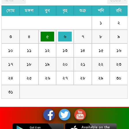
সোম
মঙ্গল
বুধ
বৃহ
শুক্র
শনি
রবি
১
২
৩
৪
৫
৬
৭
৮
৯
১০
১১
১২
১৩
১৪
১৫
১৬
১৭
১৮
১৯
২০
২১
২২
২৩
২৪
২৫
২৬
২৭
২৮
২৯
৩০
৩১