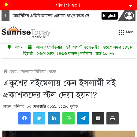
গাজা গণহত্যা
আইসিসির প্রতিষ্ঠাতাদের এটাকে ধ্বংস হতে দেওয়া উচিত নয়
English
Menu
লন্ডন
আজ বৃহস্পতিবার | ৬ই আগস্ট ২০২৬ ইং | ২৩শে সফর ১৪৪৮
হিজরী | ২৩শে শ্রাবণ ১৪৩৩ বঙ্গাব্দ | বর্ষাকাল | রাত ১০:৫৬
হোম
/
সোশ্যাল মিডিয়া থেকে
একুশের বইমেলায় কেন ইসলামী বই
প্রকাশকদের স্টল দেয়া হয়না?
লন্ডন: শনিবার, ০২ ফেব্রুয়ারি ২০১৯, ১১:১০ পূর্বাহ্ণ
LinkedIn
WhatsApp
Telegram
Share via Email
Print