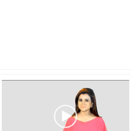
Video
Player