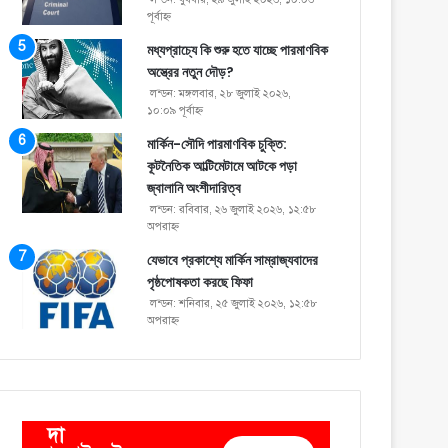
পূর্বাহ্ণ
মধ্যপ্রাচ্যে কি শুরু হতে যাচ্ছে পারমাণবিক
অস্ত্রের নতুন দৌড়?
লন্ডন: মঙ্গলবার, ২৮ জুলাই ২০২৬,
১০:০৯ পূর্বাহ্ণ
মার্কিন-সৌদি পারমাণবিক চুক্তি:
কূটনৈতিক আল্টিমেটামে আটকে পড়া
জ্বালানি অংশীদারিত্ব
লন্ডন: রবিবার, ২৬ জুলাই ২০২৬, ১২:৫৮
অপরাহ্ণ
যেভাবে প্রকাশ্যে মার্কিন সাম্রাজ্যবাদের
পৃষ্ঠপোষকতা করছে ফিফা
লন্ডন: শনিবার, ২৫ জুলাই ২০২৬, ১২:৫৮
অপরাহ্ণ
দা