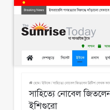
ইসরায়েলি গণহত্যার বিরুদ্ধে দাঁড়ানো যেভাব
Breaking News
লন্ডন
আজ র
Home
দেশজুড়ে
সিলেট
ইউকে
প্রবাস
মুস
হোম
/
ইউকে
/
সাহিত্যে নোবেল জিতলেন ব্রিটিশ লেখক কা
সাহিত্যে নোবেল জিতলেন
ইশিগুরো