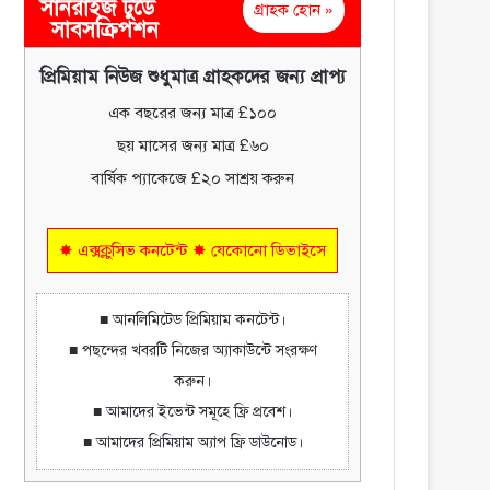
সানরাইজ টুডে
গ্রাহক হোন »
সাবসক্রিপশন
প্রিমিয়াম নিউজ শুধুমাত্র গ্রাহকদের জন্য প্রাপ্য
এক বছরের জন্য মাত্র £১০০
ছয় মাসের জন্য মাত্র £৬০
বার্ষিক প্যাকেজে £২০ সাশ্রয় করুন
✸ এক্সক্লুসিভ কনটেন্ট ✸ যেকোনো ডিভাইসে
■ আনলিমিটেড প্রিমিয়াম কনটেন্ট।
■ পছন্দের খবরটি নিজের অ্যাকাউন্টে সংরক্ষণ
করুন।
■ আমাদের ইভেন্ট সমূহে ফ্রি প্রবেশ।
■ আমাদের প্রিমিয়াম অ্যাপ ফ্রি ডাউনোড।