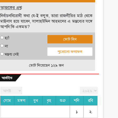
আজকের প্রশ্ন
নির্বাচনবিরোধী কথা যে-ই বলুক, তারা রাজনীতির মাঠ থেকে
মাইনাস হয়ে যাবেন, সালাহউদ্দিন আহমদের এ মন্তব্যের সঙ্গে
আপনি কি একমত?
হ্যাঁ
ভোট দিন
না
পুরোনো ফলাফল
মন্তব্য নেই
ভোট দিয়েছেন ১২৯ জন
আর্কাইভ
সোম
মঙ্গল
বুধ
বৃহ
শুক্র
শনি
রবি
১
২