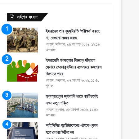
সর্বশেষ সংবাদ
ইসরায়েল তার যুদ্ধবিরতি ‘পরীক্ষা’ করছে
না, সেগুলো লঙ্ঘন করছে
লন্ডন: শনিবার, ০৮ আগস্ট ২০২৬, ১২:১৬
অপরাহ্ণ
ইসরায়েলি গণহত্যার বিরুদ্ধে দাঁড়ানো
যেভাবে ডেমোক্র্যাটদের নভেম্বরে কংগ্রেস
জিতাতে পারে
লন্ডন: শুক্রবার, ০৭ আগস্ট ২০২৬, ১১:৫০
পূর্বাহ্ণ
মধ্যপ্রাচ্যের জ্বালানি খাতে নমনীয়তাই
এখন নতুন শক্তি
লন্ডন: বুধবার, ০৫ আগস্ট ২০২৬, ১২:৪২
অপরাহ্ণ
আইসিসির প্রতিষ্ঠাতাদের এটাকে ধ্বংস
হতে দেওয়া উচিত নয়
লন্ডন: বুধবার, ২৯ জুলাই ২০২৬, ১০:০৬