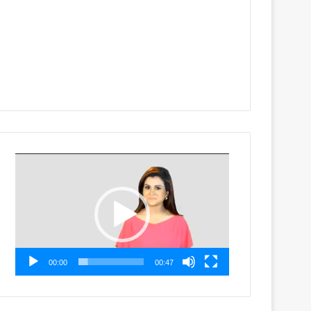
Video
Player
00:00
00:47