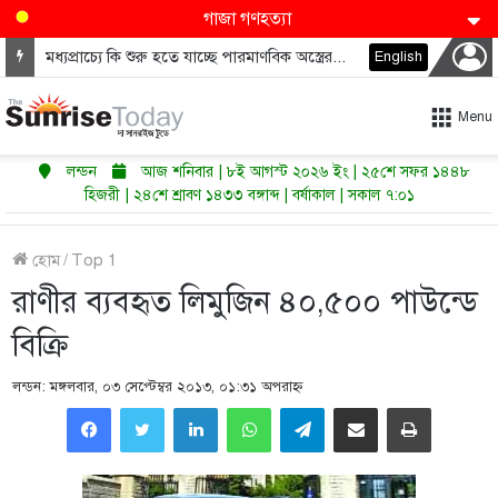
গাজা গণহত্যা
মধ্যপ্রাচ্যে কি শুরু হতে যাচ্ছে পারমাণবিক অস্ত্রের নতুন দৌড়?
English
Menu
লন্ডন
আজ শনিবার | ৮ই আগস্ট ২০২৬ ইং | ২৫শে সফর ১৪৪৮
হিজরী | ২৪শে শ্রাবণ ১৪৩৩ বঙ্গাব্দ | বর্ষাকাল | সকাল ৭:০১
হোম
/
Top 1
রাণীর ব্যবহৃত লিমুজিন ৪০,৫০০ পাউন্ডে
বিক্রি
লন্ডন: মঙ্গলবার, ০৩ সেপ্টেম্বর ২০১৩, ০১:৩১ অপরাহ্ণ
LinkedIn
WhatsApp
Telegram
Share via Email
Print