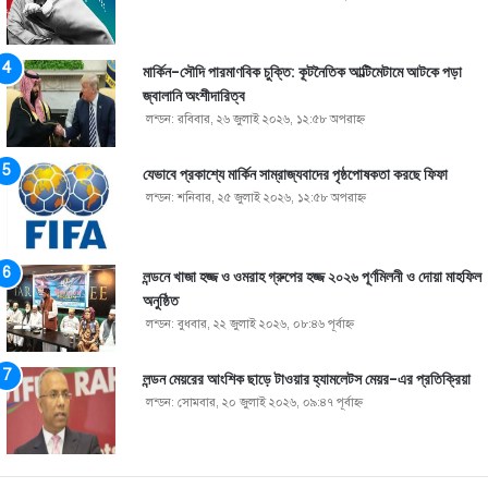
মার্কিন-সৌদি পারমাণবিক চুক্তি: কূটনৈতিক আল্টিমেটামে আটকে পড়া
জ্বালানি অংশীদারিত্ব
লন্ডন: রবিবার, ২৬ জুলাই ২০২৬, ১২:৫৮ অপরাহ্ণ
যেভাবে প্রকাশ্যে মার্কিন সাম্রাজ্যবাদের পৃষ্ঠপোষকতা করছে ফিফা
লন্ডন: শনিবার, ২৫ জুলাই ২০২৬, ১২:৫৮ অপরাহ্ণ
লন্ডনে খাজা হজ্জ ও ওমরাহ গ্রুপের হজ্জ ২০২৬ পূর্ণমিলনী ও দোয়া মাহফিল
অনুষ্ঠিত
লন্ডন: বুধবার, ২২ জুলাই ২০২৬, ০৮:৪৬ পূর্বাহ্ণ
লন্ডন মেয়রের আংশিক ছাড়ে টাওয়ার হ্যামলেটস মেয়র-এর প্রতিক্রিয়া
লন্ডন: সোমবার, ২০ জুলাই ২০২৬, ০৯:৪৭ পূর্বাহ্ণ