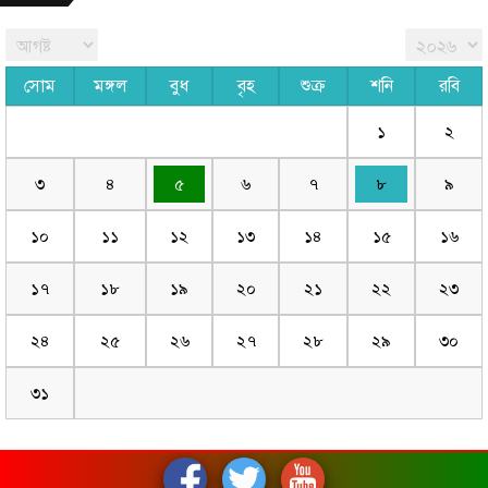
সোম
মঙ্গল
বুধ
বৃহ
শুক্র
শনি
রবি
১
২
৩
৪
৫
৬
৭
৮
৯
১০
১১
১২
১৩
১৪
১৫
১৬
১৭
১৮
১৯
২০
২১
২২
২৩
২৪
২৫
২৬
২৭
২৮
২৯
৩০
৩১