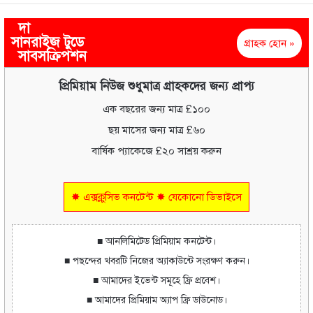
দা
সানরাইজ টুডে
গ্রাহক হোন »
সাবসক্রিপশন
প্রিমিয়াম নিউজ শুধুমাত্র গ্রাহকদের জন্য প্রাপ্য
এক বছরের জন্য মাত্র £১০০
ছয় মাসের জন্য মাত্র £৬০
বার্ষিক প্যাকেজে £২০ সাশ্রয় করুন
✸ এক্সক্লুসিভ কনটেন্ট ✸ যেকোনো ডিভাইসে
■ আনলিমিটেড প্রিমিয়াম কনটেন্ট।
■ পছন্দের খবরটি নিজের অ্যাকাউন্টে সংরক্ষণ করুন।
■ আমাদের ইভেন্ট সমূহে ফ্রি প্রবেশ।
■ আমাদের প্রিমিয়াম অ্যাপ ফ্রি ডাউনোড।