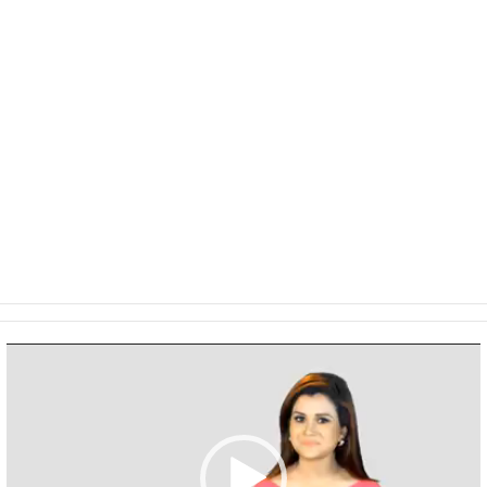
Video
Player