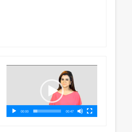
Video
Player
00:00
00:47