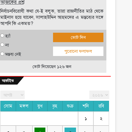
আজকের প্রশ্ন
নির্বাচনবিরোধী কথা যে-ই বলুক, তারা রাজনীতির মাঠ থেকে
মাইনাস হয়ে যাবেন, সালাহউদ্দিন আহমদের এ মন্তব্যের সঙ্গে
আপনি কি একমত?
হ্যাঁ
ভোট দিন
না
পুরোনো ফলাফল
মন্তব্য নেই
ভোট দিয়েছেন ১২৬ জন
আর্কাইভ
সোম
মঙ্গল
বুধ
বৃহ
শুক্র
শনি
রবি
১
২