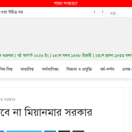
গাজা গণহত্যা
দেওয়া উচিত নয়
ুক্রবার | ৭ই আগস্ট ২০২৬ ইং | ২৪শে সফর ১৪৪৮ হিজরী | ২৩শে শ্রাবণ ১৪৩৩ বঙ্গাব্দ 
লিম বিশ্ব
সারাবিশ্ব
অর্থবাণিজ্য
বিজ্ঞান ও প্রযুক্তি
ধর্ম-দর্শন
প্রবন্ধ
মার সরকার
দেবে না মিয়ানমার সরকার
LinkedIn
Share via Email
Print