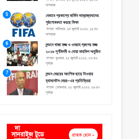
অপরাহ্ণ
যেভাবে প্রকাশ্যে মার্কিন সাম্রাজ্যবাদের
পৃষ্ঠপোষকতা করছে ফিফা
লন্ডন: শনিবার, ২৫ জুলাই ২০২৬, ১২:৫৮
অপরাহ্ণ
লন্ডনে খাজা হজ্জ ও ওমরাহ গ্রুপের হজ্জ
২০২৬ পূর্ণমিলনী ও দোয়া মাহফিল অনুষ্ঠিত
লন্ডন: বুধবার, ২২ জুলাই ২০২৬, ০৮:৪৬
পূর্বাহ্ণ
লন্ডন মেয়রের আংশিক ছাড়ে টাওয়ার
হ্যামলেটস মেয়র-এর প্রতিক্রিয়া
লন্ডন: সোমবার, ২০ জুলাই ২০২৬, ০৯:৪৭
পূর্বাহ্ণ
দা
সানরাইজ টুডে
গ্রাহক হোন »