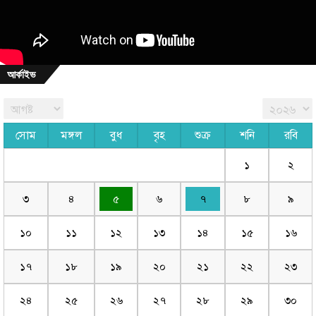
আর্কাইভ
সোম
মঙ্গল
বুধ
বৃহ
শুক্র
শনি
রবি
১
২
৩
৪
৫
৬
৭
৮
৯
১০
১১
১২
১৩
১৪
১৫
১৬
১৭
১৮
১৯
২০
২১
২২
২৩
২৪
২৫
২৬
২৭
২৮
২৯
৩০