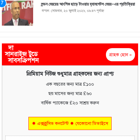
লন্ডন মেয়রের আংশিক ছাড়ে টাওয়ার হ্যামলেটস মেয়র-এর প্রতিক্রিয়া
লন্ডন: সোমবার, ২০ জুলাই ২০২৬, ০৯:৪৭ পূর্বাহ্ণ
দা
সানরাইজ টুডে
গ্রাহক হোন »
সাবসক্রিপশন
প্রিমিয়াম নিউজ শুধুমাত্র গ্রাহকদের জন্য প্রাপ্য
এক বছরের জন্য মাত্র £১০০
ছয় মাসের জন্য মাত্র £৬০
বার্ষিক প্যাকেজে £২০ সাশ্রয় করুন
✸ এক্সক্লুসিভ কনটেন্ট ✸ যেকোনো ডিভাইসে