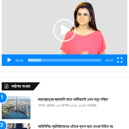
Player
00:00
00:47
সর্বশেষ সংবাদ
মধ্যপ্রাচ্যের জ্বালানি খাতে নমনীয়তাই এখন নতুন শক্তি
লন্ডন: বুধবার, ০৫ আগস্ট ২০২৬, ১২:৪২ অপরাহ্ণ
আইসিসির প্রতিষ্ঠাতাদের এটাকে ধ্বংস হতে দেওয়া উচিত নয়