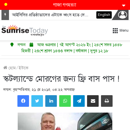
গাজা গণহত্যা
আইসিসির প্রতিষ্ঠাতাদের এটাকে ধ্বংস হতে দেওয়া উচিত নয়
English
Menu
লন্ডন
আজ শুক্রবার | ৭ই আগস্ট ২০২৬ ইং | ২৪শে সফর ১৪৪৮
হিজরী | ২৩শে শ্রাবণ ১৪৩৩ বঙ্গাব্দ | বর্ষাকাল | দুপুর ১২:১৮
হোম
/
ইউকে
স্কটল্যান্ডে মোরগের জন্য ফ্রি বাস পাস !
লন্ডন: বৃহস্পতিবার, ২১ মে ২০১৫, ০৪:২২ অপরাহ্ণ
LinkedIn
WhatsApp
Telegram
Share via Email
Print