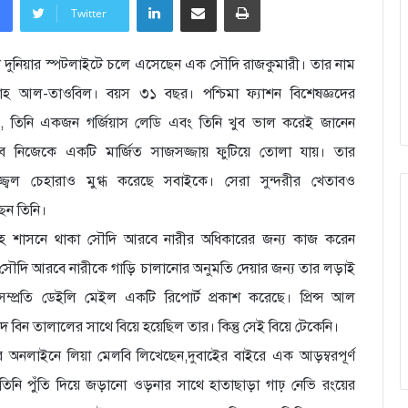
Twitter
ন দুনিয়ার স্পটলাইটে চলে এসেছেন এক সৌদি রাজকুমারী। তার নাম
াহ আল-তাওবিল। বয়স ৩১ বছর। পশ্চিমা ফ্যাশন বিশেষজ্ঞদের
িতে, তিনি একজন গর্জিয়াস লেডি এবং তিনি খুব ভাল করেই জানেন
বে নিজেকে একটি মার্জিত সাজসজ্জায় ফুটিয়ে তোলা যায়। তার
েজ্জ্বল চেহারাও মুগ্ধ করেছে সবাইকে। সেরা সুন্দরীর খেতাবও
েন তিনি।
াহ শাসনে থাকা সৌদি আরবে নারীর অধিকারের জন্য কাজ করেন
 সৌদি আরবে নারীকে গাড়ি চালানোর অনুমতি দেয়ার জন্য তার লড়াই
সম্প্রতি ডেইলি মেইল একটি রিপোর্ট প্রকাশ করেছে। প্রিন্স আল
দ বিন তালালের সাথে বিয়ে হয়েছিল তার। কিন্তু সেই বিয়ে টেকেনি।
ামার অনলাইনে লিয়া মেলবি লিখেছেন,দুবাইের বাইরে এক আড়ম্বরপূর্ণ
তিনি পুঁতি দিয়ে জড়ানো ওড়নার সাথে হাতাছাড়া গাঢ় নেভি রংয়ের