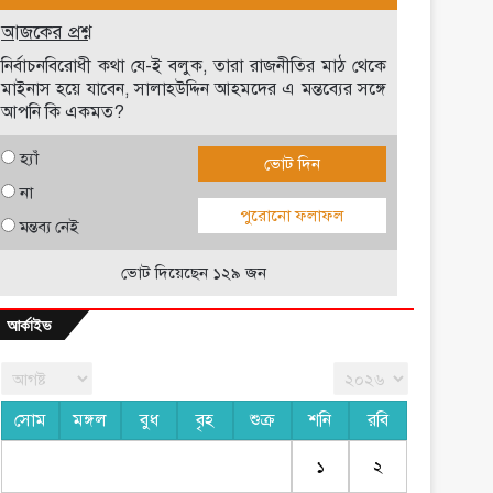
আজকের প্রশ্ন
নির্বাচনবিরোধী কথা যে-ই বলুক, তারা রাজনীতির মাঠ থেকে
মাইনাস হয়ে যাবেন, সালাহউদ্দিন আহমদের এ মন্তব্যের সঙ্গে
আপনি কি একমত?
হ্যাঁ
ভোট দিন
না
পুরোনো ফলাফল
মন্তব্য নেই
ভোট দিয়েছেন ১২৯ জন
আর্কাইভ
সোম
মঙ্গল
বুধ
বৃহ
শুক্র
শনি
রবি
১
২