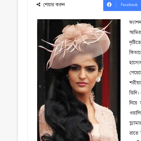
শেয়ার করুন
Facebook
ফ্যাশ
আমির
দৃষ্ট
কিভা
হাস্য
পেয়েছ
শরীয়
তিনি।
নিয়ে 
ওয়ালি
গ্ল্য
রাতে 