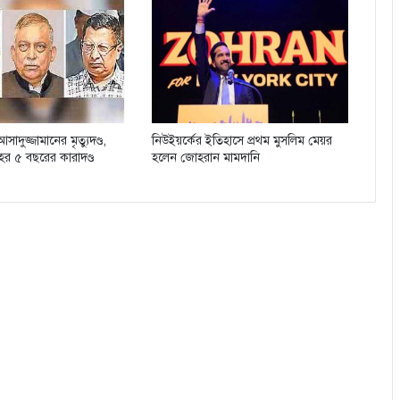
াদুজ্জামানের মৃত্যুদণ্ড,
নিউইয়র্কের ইতিহাসে প্রথম মুসলিম মেয়র
াহর ৫ বছরের কারাদণ্ড
হলেন জোহরান মামদানি