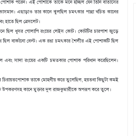
পোশাক পরেন। এই পোশাকে তাকে মনে হচ্ছিল যেন তিনি বাতাসের
াসমান। এছাড়াও তার কানে ঝুলছিল চমৎকার পান্না খচিত কানের
বং হাতে ছিল ব্রেসলেট।
পড়নে ছিল ধূসর গোলাপি রংয়ের লেইস কোট। কোটটির চারপাশ জুড়ে
র সাথে ছিল বাকাঁনো বেল্ট। এক রঙা চমৎকার শৈলীর এই পোশাকটি ছিল
িনি নীল এবং সাদা রংয়ের একটি চমত্কার পোশাক পরিধান করেছিলেন।
ার চিরায়তপোশাক তাকে মোহনীয় করে তুলেছিল, হয়তবা কিছুটা কমই
ক উপকরণসহ কানে মুক্তার দুল রাজকুমারীকে অপরূপ করে তুলে।