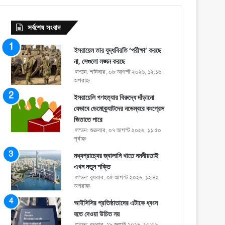
সর্বশেষ সংবাদ
ইসরায়েল তার যুদ্ধবিরতি ‘পরীক্ষা’ করছে
না, সেগুলো লঙ্ঘন করছে
লন্ডন: শনিবার, ০৮ আগস্ট ২০২৬, ১২:১৬
অপরাহ্ণ
ইসরায়েলি গণহত্যার বিরুদ্ধে দাঁড়ানো
যেভাবে ডেমোক্র্যাটদের নভেম্বরে কংগ্রেস
জিতাতে পারে
লন্ডন: শুক্রবার, ০৭ আগস্ট ২০২৬, ১১:৫০
পূর্বাহ্ণ
মধ্যপ্রাচ্যের জ্বালানি খাতে নমনীয়তাই
এখন নতুন শক্তি
লন্ডন: বুধবার, ০৫ আগস্ট ২০২৬, ১২:৪২
অপরাহ্ণ
আইসিসির প্রতিষ্ঠাতাদের এটাকে ধ্বংস
হতে দেওয়া উচিত নয়
লন্ডন: বুধবার, ২৯ জুলাই ২০২৬, ১০:০৬