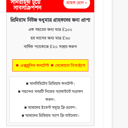
সানরাইজ টুডে
গ্রাহক হোন »
সাবসক্রিপশন
প্রিমিয়াম নিউজ শুধুমাত্র গ্রাহকদের জন্য প্রাপ্য
এক বছরের জন্য মাত্র £১০০
ছয় মাসের জন্য মাত্র £৬০
বার্ষিক প্যাকেজে £২০ সাশ্রয় করুন
✸ এক্সক্লুসিভ কনটেন্ট ✸ যেকোনো ডিভাইসে
■ আনলিমিটেড প্রিমিয়াম কনটেন্ট।
■ পছন্দের খবরটি নিজের অ্যাকাউন্টে সংরক্ষণ
করুন।
■ আমাদের ইভেন্ট সমূহে ফ্রি প্রবেশ।
■ আমাদের প্রিমিয়াম অ্যাপ ফ্রি ডাউনোড।