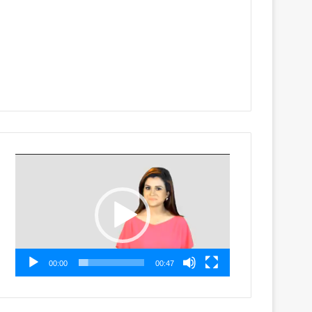
Video
Player
00:00
00:47