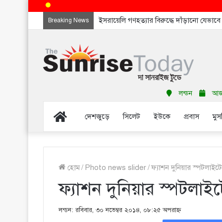
ইসরায়েলি গণহত্যার বিরুদ্ধে দাঁড়ানো যেভাব
Breaking News
লন্ডন
আজ শ
Home
দেশজুড়ে
সিলেট
ইউকে
প্রবাস
মুস
হোম
/
Photo news slider
/
ফ্যাশন দুনিয়ার স্পটলাইট
ফ্যাশন দুনিয়ার স্পটলাই
লন্ডন: রবিবার, ৩০ নভেম্বর ২০১৪, ০৮:২৫ অপরাহ্ণ