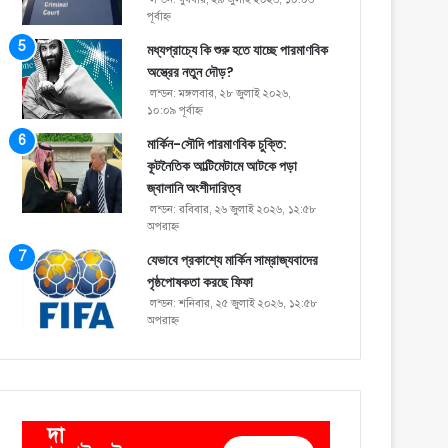
পূর্বাহ্ণ
মধ্যপ্রাচ্যে কি শুরু হতে যাচ্ছে পারমাণবিক
অস্ত্রের নতুন দৌড়?
লন্ডন: মঙ্গলবার, ২৮ জুলাই ২০২৬,
১০:০৯ পূর্বাহ্ণ
মার্কিন-সৌদি পারমাণবিক চুক্তি:
কূটনৈতিক আল্টিমেটামে আটকে পড়া
জ্বালানি অংশীদারিত্ব
লন্ডন: রবিবার, ২৬ জুলাই ২০২৬, ১২:৫৮
অপরাহ্ণ
যেভাবে প্রকাশ্যে মার্কিন সাম্রাজ্যবাদের
পৃষ্ঠপোষকতা করছে ফিফা
লন্ডন: শনিবার, ২৫ জুলাই ২০২৬, ১২:৫৮
অপরাহ্ণ
দা