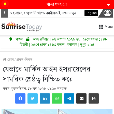
গাজা গণহত্যা
মধ্যপ্রাচ্যের জ্বালানি খাতে নমনীয়তাই এখন নতুন শক্তি
English
Menu
লন্ডন
আজ রবিবার | ৯ই আগস্ট ২০২৬ ইং | ২৬শে সফর ১৪৪৮
হিজরী | ২৫শে শ্রাবণ ১৪৩৩ বঙ্গাব্দ | বর্ষাকাল | দুপুর ২:১৪
হোম
/
প্রবন্ধ-নিবন্ধ
যেভাবে মার্কিন আইন ইসরায়েলের
সামরিক শ্রেষ্ঠত্ব নিশ্চিত করে
লন্ডন: বৃহস্পতিবার, ১৮ জুন ২০২৬, ০৯:১০ অপরাহ্ণ
LinkedIn
WhatsApp
Telegram
Share via Email
Print