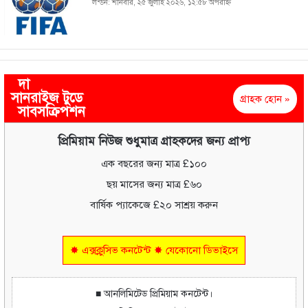
লন্ডন: শনিবার, ২৫ জুলাই ২০২৬, ১২:৫৮ অপরাহ্ণ
দা
সানরাইজ টুডে
গ্রাহক হোন »
সাবসক্রিপশন
প্রিমিয়াম নিউজ শুধুমাত্র গ্রাহকদের জন্য প্রাপ্য
এক বছরের জন্য মাত্র £১০০
ছয় মাসের জন্য মাত্র £৬০
বার্ষিক প্যাকেজে £২০ সাশ্রয় করুন
✸ এক্সক্লুসিভ কনটেন্ট ✸ যেকোনো ডিভাইসে
■ আনলিমিটেড প্রিমিয়াম কনটেন্ট।