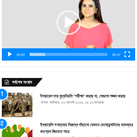
00:00
00:47
সর্বশেষ সংবাদ
ইসরায়েল তার যুদ্ধবিরতি ‘পরীক্ষা’ করছে না, সেগুলো লঙ্ঘন করছে
লন্ডন: শনিবার, ০৮ আগস্ট ২০২৬, ১২:১৬ অপরাহ্ণ
ইসরায়েলি গণহত্যার বিরুদ্ধে দাঁড়ানো যেভাবে ডেমোক্র্যাটদের নভেম্বরে
কংগ্রেস জিতাতে পারে