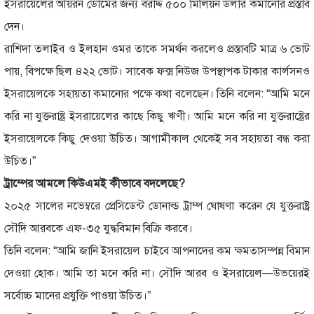
ইসরায়েলের আয়রন ডোমের জন্য বরাদ্দ ৫০০ মিলিয়ন ডলার কমানোর প্রস্তাব
দেন।
রাশিদা তলাইব ও ইলহান ওমর তাকে সমর্থন করলেও প্রস্তাবটি মাত্র ৬ ভোট
পায়, বিপক্ষে ছিল ৪২২ ভোট। সাবেক ফক্স নিউজ উপস্থাপক টাকার কার্লসনও
ইসরায়েলকে সহায়তা কমানোর পক্ষে কথা বলেছেন। তিনি বলেন: “আমি মনে
করি না যুক্তরাষ্ট্র ইসরায়েলের কাছে কিছু ঋণী। আমি মনে করি না যুক্তরাষ্ট্রের
ইসরায়েলকে কিছু দেওয়া উচিত। আগামীকাল থেকেই সব সহায়তা বন্ধ করা
উচিত।”
ট্রাম্পের আমলে কিউএমই কীভাবে বদলেছে?
২০২৫ সালের নভেম্বরে প্রেসিডেন্ট ডোনাল্ড ট্রাম্প ঘোষণা করেন যে যুক্তরাষ্ট্র
সৌদি আরবকে এফ-৩৫ যুদ্ধবিমান বিক্রি করবে।
তিনি বলেন: “আমি জানি ইসরায়েল চাইবে আপনাদের কম ক্ষমতাসম্পন্ন বিমান
দেওয়া হোক। আমি তা মনে করি না। সৌদি আরব ও ইসরায়েল—উভয়েরই
সর্বোচ্চ মানের প্রযুক্তি পাওয়া উচিত।”