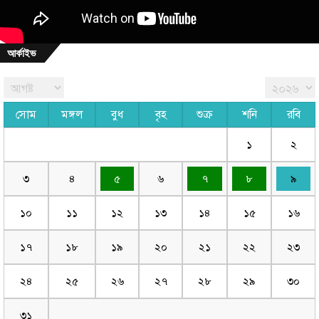
আর্কাইভ
সোম
মঙ্গল
বুধ
বৃহ
শুক্র
শনি
রবি
১
২
৩
৪
৫
৬
৭
৮
৯
১০
১১
১২
১৩
১৪
১৫
১৬
১৭
১৮
১৯
২০
২১
২২
২৩
২৪
২৫
২৬
২৭
২৮
২৯
৩০
৩১