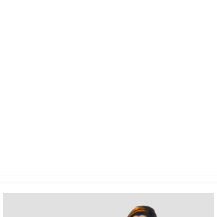
Video
Player