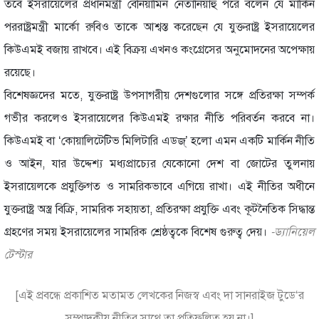
তবে ইসরায়েলের প্রধানমন্ত্রী বেনিয়ামিন নেতানিয়াহু পরে বলেন যে মার্কিন
পররাষ্ট্রমন্ত্রী মার্কো রুবিও তাকে আশ্বস্ত করেছেন যে যুক্তরাষ্ট্র ইসরায়েলের
কিউএমই বজায় রাখবে। এই বিক্রয় এখনও কংগ্রেসের অনুমোদনের অপেক্ষায়
রয়েছে।
বিশেষজ্ঞদের মতে, যুক্তরাষ্ট্র উপসাগরীয় দেশগুলোর সঙ্গে প্রতিরক্ষা সম্পর্ক
গভীর করলেও ইসরায়েলের কিউএমই রক্ষার নীতি পরিবর্তন করবে না।
কিউএমই বা ‘কোয়ালিটেটিভ মিলিটারি এডজ্’ হলো এমন একটি মার্কিন নীতি
ও আইন, যার উদ্দেশ্য মধ্যপ্রাচ্যের যেকোনো দেশ বা জোটের তুলনায়
ইসরায়েলকে প্রযুক্তিগত ও সামরিকভাবে এগিয়ে রাখা। এই নীতির অধীনে
যুক্তরাষ্ট্র অস্ত্র বিক্রি, সামরিক সহায়তা, প্রতিরক্ষা প্রযুক্তি এবং কূটনৈতিক সিদ্ধান্ত
গ্রহণের সময় ইসরায়েলের সামরিক শ্রেষ্ঠত্বকে বিশেষ গুরুত্ব দেয়।
-ড্যানিয়েল
টেস্টার
[এই প্রবন্ধে প্রকাশিত মতামত লেখকের নিজস্ব এবং দা সানরাইজ টুডে‘র
সম্পাদকীয় নীতির সাথে তা প্রতিফলিত হয় না।]