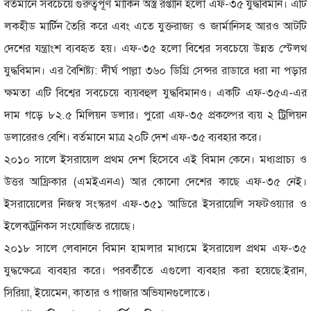
বর্তমানে সবচেয়ে গুরুত্বপূর্ণ মার্কিন অস্ত্র রপ্তানি হলো এফ-৩৫ যুদ্ধবিমান। এটি
লকহীড মার্টিন তৈরি করে এবং এতে যুক্তরাজ্য ও জার্মানিসহ আরও আটটি
দেশের যন্ত্রাংশ ব্যবহৃত হয়। এফ-৩৫ হলো বিশ্বের সবচেয়ে উন্নত স্টেলথ
যুদ্ধবিমান। এর বৈশিষ্ট্য: দীর্ঘ পাল্লা ৩৬০ ডিগ্রি সেন্সর রাডারে ধরা না পড়ার
ক্ষমতা এটি বিশ্বের সবচেয়ে ব্যয়বহুল যুদ্ধবিমানও। একটি এফ-৩৫এ-এর
দাম গড়ে ৮২.৫ মিলিয়ন ডলার। পুরো এফ-৩৫ প্রকল্পের ব্যয় ২ ট্রিলিয়ন
ডলারেরও বেশি। বর্তমানে মাত্র ২০টি দেশ এফ-৩৫ ব্যবহার করে।
২০১০ সালে ইসরায়েল প্রথম দেশ হিসেবে এই বিমান কেনে। মধ্যপ্রাচ্য ও
উত্তর আফ্রিকার (এমইএনএ) আর কোনো দেশের কাছে এফ-৩৫ নেই।
ইসরায়েলের নিজস্ব সংস্করণ এফ-৩৫১ আডিরে ইসরায়েলি সফটওয়্যার ও
ইলেকট্রনিকস সংযোজিত রয়েছে।
২০১৮ সালে লেবাননে বিমান হামলার মাধ্যমে ইসরায়েল প্রথম এফ-৩৫
যুদ্ধক্ষেত্রে ব্যবহার করে। পরবর্তীতে এগুলো ব্যবহার করা হয়েছে:ইরান,
সিরিয়া, ইয়েমেন, কাতার ও গাজার অভিযানগুলোতে।