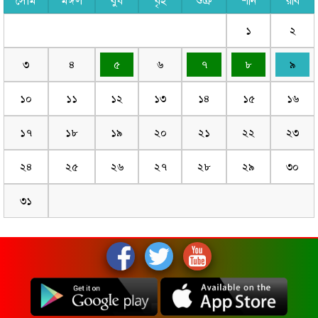
সোম
মঙ্গল
বুধ
বৃহ
শুক্র
শনি
রবি
১
২
৩
৪
৫
৬
৭
৮
৯
১০
১১
১২
১৩
১৪
১৫
১৬
১৭
১৮
১৯
২০
২১
২২
২৩
২৪
২৫
২৬
২৭
২৮
২৯
৩০
৩১