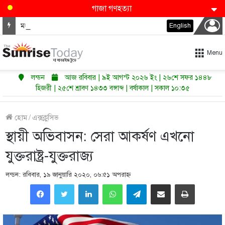
গাজা গণহত্যা
মধ্যপ্রাচ্যের জ্বালানি খাতে নমনীয়তাই এখন নতুন শক্তি
English
Menu
লন্ডন
আজ রবিবার | ৯ই আগস্ট ২০২৬ ইং | ২৬শে সফর ১৪৪৮
হিজরী | ২৫শে শ্রাবণ ১৪৩৩ বঙ্গাব্দ | বর্ষাকাল | সকাল ১০:৩৫
হোম
/
এক্সক্লুসিভ
স্থায়ী অভিবাসন: সেরা আকর্ষণ এখনো
যুক্তরাষ্ট্র-যুক্তরাজ্য
লন্ডন: রবিবার, ১৯ জানুয়ারি ২০২০, ০৬:৫১ অপরাহ্ণ
LinkedIn
WhatsApp
Telegram
Share via Email
Print