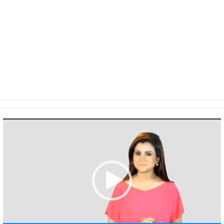
Video
Player