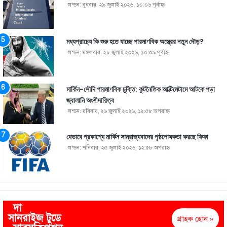
লন্ডন: বুধবার, ২৯ জুলাই ২০২৬, ১০:০৬ পূর্বাহ্ণ
মধ্যপ্রাচ্যে কি শুরু হতে যাচ্ছে পারমাণবিক অস্ত্রের নতুন দৌড়?
লন্ডন: মঙ্গলবার, ২৮ জুলাই ২০২৬, ১০:০৯ পূর্বাহ্ণ
মার্কিন-সৌদি পারমাণবিক চুক্তি: কূটনৈতিক আল্টিমেটামে আটকে পড়া
জ্বালানি অংশীদারিত্ব
লন্ডন: রবিবার, ২৬ জুলাই ২০২৬, ১২:৫৮ অপরাহ্ণ
যেভাবে প্রকাশ্যে মার্কিন সাম্রাজ্যবাদের পৃষ্ঠপোষকতা করছে ফিফা
লন্ডন: শনিবার, ২৫ জুলাই ২০২৬, ১২:৫৮ অপরাহ্ণ
দা
সানরাইজ টুডে
গ্রাহক হোন »