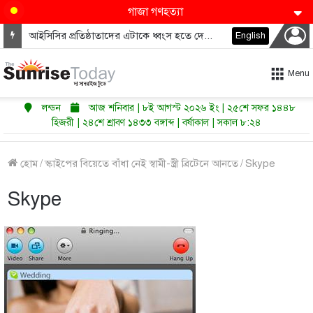
গাজা গণহত্যা
আইসিসির প্রতিষ্ঠাতাদের এটাকে ধ্বংস হতে দেওয়া উচিত নয়
English
Menu
লন্ডন
আজ শনিবার | ৮ই আগস্ট ২০২৬ ইং | ২৫শে সফর ১৪৪৮
হিজরী | ২৪শে শ্রাবণ ১৪৩৩ বঙ্গাব্দ | বর্ষাকাল | সকাল ৮:২৪
হোম
/
স্কাইপের বিয়েতে বাঁধা নেই স্বামী-স্ত্রী ব্রিটেনে আনতে
/
Skype
Skype