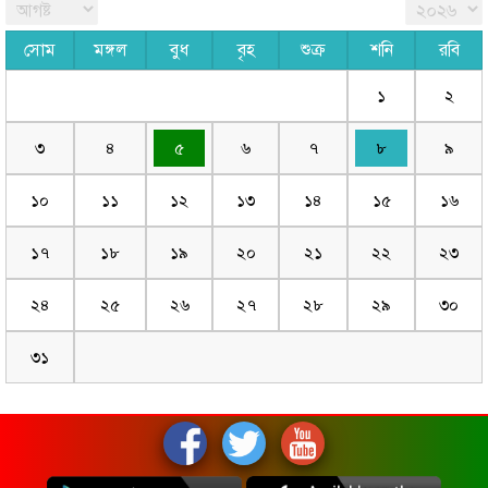
সোম
মঙ্গল
বুধ
বৃহ
শুক্র
শনি
রবি
১
২
৩
৪
৫
৬
৭
৮
৯
১০
১১
১২
১৩
১৪
১৫
১৬
১৭
১৮
১৯
২০
২১
২২
২৩
২৪
২৫
২৬
২৭
২৮
২৯
৩০
৩১