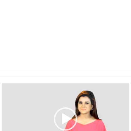
Video
Player