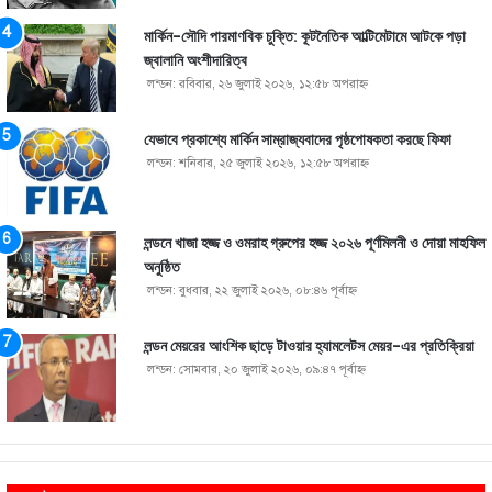
মার্কিন-সৌদি পারমাণবিক চুক্তি: কূটনৈতিক আল্টিমেটামে আটকে পড়া
জ্বালানি অংশীদারিত্ব
লন্ডন: রবিবার, ২৬ জুলাই ২০২৬, ১২:৫৮ অপরাহ্ণ
যেভাবে প্রকাশ্যে মার্কিন সাম্রাজ্যবাদের পৃষ্ঠপোষকতা করছে ফিফা
লন্ডন: শনিবার, ২৫ জুলাই ২০২৬, ১২:৫৮ অপরাহ্ণ
লন্ডনে খাজা হজ্জ ও ওমরাহ গ্রুপের হজ্জ ২০২৬ পূর্ণমিলনী ও দোয়া মাহফিল
অনুষ্ঠিত
লন্ডন: বুধবার, ২২ জুলাই ২০২৬, ০৮:৪৬ পূর্বাহ্ণ
লন্ডন মেয়রের আংশিক ছাড়ে টাওয়ার হ্যামলেটস মেয়র-এর প্রতিক্রিয়া
লন্ডন: সোমবার, ২০ জুলাই ২০২৬, ০৯:৪৭ পূর্বাহ্ণ