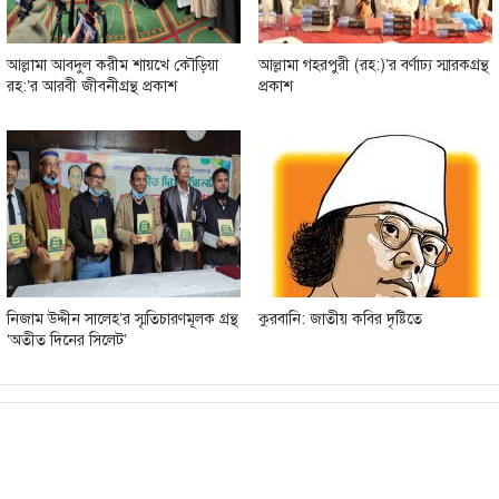
আল্লামা আবদুল করীম শায়খে কৌড়িয়া
আল্লামা গহরপুরী (রহ:)’র বর্ণাঢ্য স্মারকগ্রন্থ
রহ:’র আরবী জীবনীগ্রন্থ প্রকাশ
প্রকাশ
নিজাম উদ্দীন সালেহ’র স্মৃতিচারণমূলক গ্রন্থ
কুরবানি: জাতীয় কবির দৃষ্টিতে
‘অতীত দিনের সিলেট’