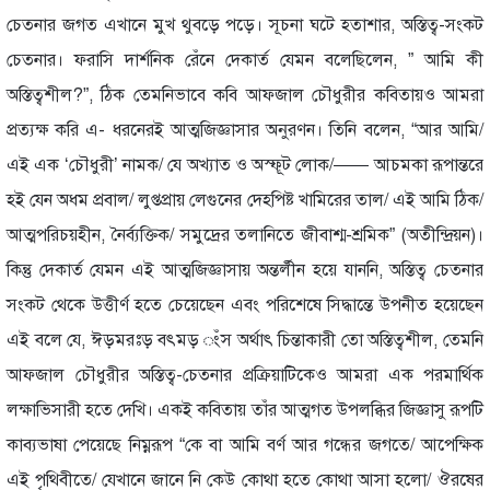
চেতনার জগত এখানে মুখ থুবড়ে পড়ে। সূচনা ঘটে হতাশার, অস্তিত্ব-সংকট
চেতনার। ফরাসি দার্শনিক রেঁনে দেকার্ত যেমন বলেছিলেন, ” আমি কী
অস্তিত্বশীল?”, ঠিক তেমনিভাবে কবি আফজাল চৌধুরীর কবিতায়ও আমরা
প্রত্যক্ষ করি এ- ধরনেরই আত্মজিজ্ঞাসার অনুরণন। তিনি বলেন, “আর আমি/
এই এক ‘চৌধুরী’ নামক/ যে অখ্যাত ও অস্ফূট লোক/—— আচমকা রূপান্তরে
হই যেন অধম প্রবাল/ লুপ্তপ্রায় লেগুনের দেহপিষ্ট খামিরের তাল/ এই আমি ঠিক/
আত্মপরিচয়হীন, নৈর্ব্যক্তিক/ সমুদ্রের তলানিতে জীবাশ্ম-শ্রমিক” (অতীন্দ্রিয়ন)।
কিন্তু দেকার্ত যেমন এই আত্মজিজ্ঞাসায় অন্তর্লীন হয়ে যাননি, অস্তিত্ব চেতনার
সংকট থেকে উত্তীর্ণ হতে চেয়েছেন এবং পরিশেষে সিদ্ধান্তে উপনীত হয়েছেন
এই বলে যে, ঈড়মরঃড় বৎমড় ংঁস অর্থাৎ চিন্তাকারী তো অস্তিত্বশীল, তেমনি
আফজাল চৌধুরীর অস্তিত্ব-চেতনার প্রক্রিয়াটিকেও আমরা এক পরমার্থিক
লক্ষাভিসারী হতে দেখি। একই কবিতায় তাঁর আত্মগত উপলব্ধির জিজ্ঞাসু রূপটি
কাব্যভাষা পেয়েছে নিম্নরূপ “কে বা আমি বর্ণ আর গন্ধের জগতে/ আপেক্ষিক
এই পৃথিবীতে/ যেখানে জানে নি কেউ কোথা হতে কোথা আসা হলো/ ঔরষের