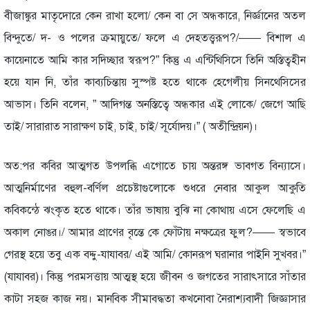
বীজাঙ্কুর মাতৃদোরে কেন রাখা হলো/ কেন বা সে অন্ধকারে, নির্জ্ঞানের অতল
বিন্দুতে/ দ- ও পলের ক্রমায়ুতে/ ফলে এ দেহতত্ত্বরূপ?/—— বিশাল এ
কায়েনাতে আমি কার সদিচ্ছার স্বরূপ?” কিন্তু এ এন্টিথিসিসে তিনি অস্তিত্বহীন
হয়ে যান নি, তাঁর কাব্যচিন্তায় সুস্পষ্ট হতে থাকে হেগেলীয় সিনথেসিসের
আভাস। তিনি বলেন, ” আদিগন্ত অনস্তিত্বে অন্ধকার এই লোকে/ জেগে আছি
তাই/ সারারাত সারাক্ষণ চাই, চাই, চাই/ সূর্যোদয়।” ( অতীন্দ্রিয়ন)।
অত:পর কবির আত্মগত উপলব্ধি এগোতে চায় অন্তরঙ্গ ভাবগত বিন্যাসে।
আত্মনির্মাণের বহুল-বর্ণিল প্রচেষ্টাগুলোকে শুধরে নেবার আকুল আকুতি
কবিকন্ঠে ঝংকৃত হতে থাকে। তাঁর ভাষায় বুঝি না কোথায় এসে ফেলেছি এ
অকাল নোঙর।/ আমার প্রাণের বৃন্তে কে ফোঁটায় নক্ষত্রের ফুল?—— স্বভাবে
গেরস্থ হয়ে তবু এক বদ্দু-যাযাবর/ এই আমি/ কোনরূপ ঘরানার পাইনি সুখবর।”
(যাযাবর)। কিন্তু পরমসত্তায় আত্মস্থ হয়ে জীবন ও জগতের সারাৎসারে সাঁতার
কাটা সহজ কাজ নয়। মানবিক সীমাবদ্ধতা কখনোবা নৈরাশ্যবাদী জিজ্ঞাসার