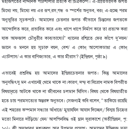
মহাজগতের নান্দনিক পাঠশালার প্রতীক বা চিত্রকল্পে। এ-প্রাতিভাসিক জগত
মিথ্যে নয়, মিথ্যে নয় এর রূপ,রস,গন্ধ ও স্পর্শের অনুভব, বরং এ-হচ্ছে পরম
অনুভূতির সূচকপাঠ। আমাদের চেতনার জগত কীভাবে চিন্তনের জগতকে
আন্দোলিত করে, প্রভাবিত করে এবং ধাপে ধাপে নির্মাণ করে তা প্রত্যক্ষ করা
যাক আফজাল চৌধুরীর কাব্যভাষ্যেÍ” ধ্যানের রশ্মিতে ফের কাঁপে দু’নয়ন/
জ্ঞানে ও মননে হয় সূচারু বয়ন, বেশ/ এ কোন্ আলোকডাঙা এ কোন্
এ্যাটলাস/ এ কার বাণিজ্যভার, এ কার মীরাস? (ইন্দ্রিয়ন, পৃষ্ঠা ৯)
এভাবেই প্রশ্নবিদ্ধ হয় আমাদের ইন্দ্রিয়চেতনার জগত। কিন্তু আমাদের
অনুসন্ধিৎসু মন এখানেই থেমে থাকে না।কারণ, দন্দ্ব বা বিরোধ নামক বিপরীত
বিষয়াবৃত্তে আটকে থাকে না জীবনের চলমান থিসিস। বিষয় থেকে বিষয়াতীত
হতে চায় পরমসত্যের অন্তরঙ্গ অনুভবে। সেজন্যই কবি বলেন, ” তাকিয়ে রয়েছি
এই শহরের কম্পমান সন্ধ্যার আঁধারে/ মুয়াযযিন আযান দিচ্ছেন,/ বিস্ময় চিহ্নের
মতো মিনারে দাঁড়িয়ে/ যেন/ আলপিনবিদ্ধ ওই ম্লান দূরাকাশে (অতীন্দ্রিয়ন, পৃ:
১০)। কী অসাধারণ দৃশ্যকল্প আর উপমার প্রয়োগ। আমাদের ইন্দ্রিয়জ সত্তা