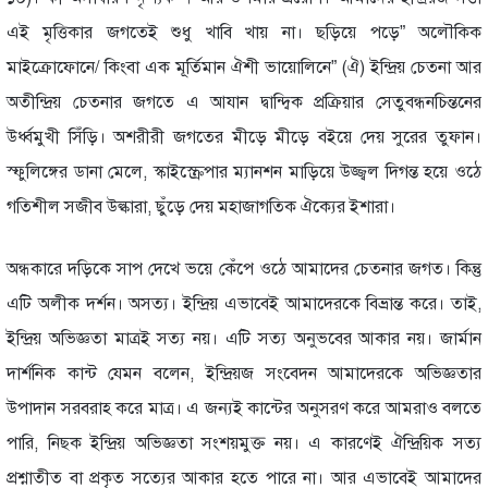
এই মৃত্তিকার জগতেই শুধু খাবি খায় না। ছড়িয়ে পড়ে” অলৌকিক
মাইক্রোফোনে/ কিংবা এক মূর্তিমান ঐশী ভায়োলিনে” (ঐ) ইন্দ্রিয় চেতনা আর
অতীন্দ্রিয় চেতনার জগতে এ আযান দ্বান্দ্বিক প্রক্রিয়ার সেতুবন্ধনচিন্তনের
উর্ধ্বমুখী সিঁড়ি। অশরীরী জগতের মীড়ে মীড়ে বইয়ে দেয় সুরের তুফান।
স্ফুলিঙ্গের ডানা মেলে, স্কাইস্ক্রেপার ম্যানশন মাড়িয়ে উজ্জ্বল দিগন্ত হয়ে ওঠে
গতিশীল সজীব উল্কারা, ছুঁড়ে দেয় মহাজাগতিক ঐক্যের ইশারা।
অন্ধকারে দড়িকে সাপ দেখে ভয়ে কেঁপে ওঠে আমাদের চেতনার জগত। কিন্তু
এটি অলীক দর্শন। অসত্য। ইন্দ্রিয় এভাবেই আমাদেরকে বিভ্রান্ত করে। তাই,
ইন্দ্রিয় অভিজ্ঞতা মাত্রই সত্য নয়। এটি সত্য অনুভবের আকার নয়। জার্মান
দার্শনিক কান্ট যেমন বলেন, ইন্দ্রিয়জ সংবেদন আমাদেরকে অভিজ্ঞতার
উপাদান সরবরাহ করে মাত্র। এ জন্যই কান্টের অনুসরণ করে আমরাও বলতে
পারি, নিছক ইন্দ্রিয় অভিজ্ঞতা সংশয়মুক্ত নয়। এ কারণেই ঐন্দ্রিয়িক সত্য
প্রশ্নাতীত বা প্রকৃত সত্যের আকার হতে পারে না। আর এভাবেই আমাদের