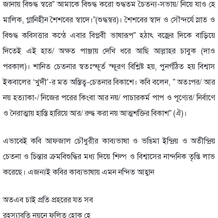
জানায় বিশুদ্ধ স্বরে” আমাকে বিশুদ্ধ করো শুদ্ধতম চৈতন্য-সভায়/ নিয়ে যাও হে
মালিক, গ্লানিহীন শৈশবের স্বাদে।”(শুদ্ধস্বর)। শৈশবের স্বাদ ও সৌন্দর্যে স্নাত ও
বিশুদ্ধ কবিসত্তার কন্ঠে এবার বিপ্লবী ভাষারূপ” হঠাৎ বজ্রের দিকে বাড়িয়ে
দিতেই এই হাত/ অক্ষত পাঞ্জায় দেখি ধরে আছি আল্লাহর চাবুক (দাও
পরকাল)। শানিত চেতনার স্বতঃস্ফূর্ত স্ফূরণ বিশ্লিষ্ট হয়, পুনর্গঠিত হয় বিশ্বাস
ইকবালের ‘খুদী’-র মত অস্তিত্ব-চেতনার বিকাশে। কবি বলেন, ” অতঃপর/ আর
নয় হত্যাকা-/ নিজের পরের কিংবা আর নয়/ পাচারকর্ম পাপ ও পূণ্যের/ নির্বাণে
ও নৈরাত্মায় হাস্তি হারিয়ে আর/ রুদ্ধ করা নয় আত্মশক্তির বিকাশ” (ঐ)।
এভাবেই কবি আফজাল চৌধুরীর কাব্যভাষা ও ভঙিমা ইন্দ্রিয় ও অতীন্দ্রিয়
চেতনা ও চিন্তার ক্রমবিশুদ্ধির মধ্য দিয়ে শিল্প ও বিশ্বাসের নান্দনিক তৃপ্তি লাভ
করেছে। এজন্যই কবির কাব্যভাষায় এমন নন্দিত আহ্বান
অতএব চাই প্রতি প্রহরের যত সব
রহস্যাবৃতি নয়নে ফলিত হোক হে