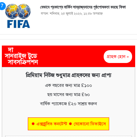
যেভাবে প্রকাশ্যে মার্কিন সাম্রাজ্যবাদের পৃষ্ঠপোষকতা করছে ফিফা
লন্ডন: শনিবার, ২৫ জুলাই ২০২৬, ১২:৫৮ অপরাহ্ণ
দা
সানরাইজ টুডে
গ্রাহক হোন »
সাবসক্রিপশন
প্রিমিয়াম নিউজ শুধুমাত্র গ্রাহকদের জন্য প্রাপ্য
এক বছরের জন্য মাত্র £১০০
ছয় মাসের জন্য মাত্র £৬০
বার্ষিক প্যাকেজে £২০ সাশ্রয় করুন
✸ এক্সক্লুসিভ কনটেন্ট ✸ যেকোনো ডিভাইসে