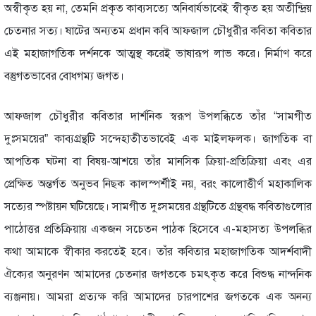
অস্বীকৃত হয় না, তেমনি প্রকৃত কাব্যসত্যে অনিবার্যভাবেই স্বীকৃত হয় অতীন্দ্রিয়
চেতনার সত্য। ষাটের অন্যতম প্রধান কবি আফজাল চৌধুরীর কবিতা কবিতার
এই মহাজাগতিক দর্শনকে আত্মস্থ করেই ভাষারূপ লাভ করে। নির্মাণ করে
বস্তুগতভাবের বোধগম্য জগত।
আফজাল চৌধুরীর কবিতার দার্শনিক স্বরূপ উপলব্ধিতে তাঁর “সামগীত
দুঃসময়ের” কাব্যগ্রন্থটি সন্দেহাতীতভাবেই এক মাইলফলক। জাগতিক বা
আপতিক ঘটনা বা বিষয়-আশয়ে তাঁর মানসিক ক্রিয়া-প্রতিক্রিয়া এবং এর
প্রেক্ষিত অন্তর্গত অনুভব নিছক কালস্পর্শীই নয়, বরং কালোত্তীর্ণ মহাকালিক
সত্যের স্পষ্টায়ন ঘটিয়েছে। সামগীত দুঃসময়ের গ্রন্থটিতে গ্রন্থবদ্ধ কবিতাগুলোর
পাঠোত্তর প্রতিক্রিয়ায় একজন সচেতন পাঠক হিসেবে এ-মহাসত্য উপলব্ধির
কথা আমাকে স্বীকার করতেই হবে। তাঁর কবিতার মহাজাগতিক আদর্শবাদী
ঐক্যের অনুরণন আমাদের চেতনার জগতকে চমৎকৃত করে বিশুদ্ধ নান্দনিক
ব্যঞ্জনায়। আমরা প্রত্যক্ষ করি আমাদের চারপাশের জগতকে এক অনন্য