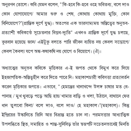
অনুরণন তোলে। কবি যেমন বলেন, ” কি-হবে কি-হবে ওহে ভবিতব্য, বলে দাও
কোন যোগাযোগে/ আমার শুরু ও শেষ, কোথায় কোথায় মুক্তি, কোন
বিনিয়োগে?”(প্রান্তিক দূর্গে যুদ্ধ)। অতঃপর এক ভারসাম্যময় অস্তিত্বের অনুভব-
প্রত্যাশী কবিকন্ঠে সুচেতনার বিপ্লব-দ্যূতি” এখনও প্রান্তিক দূর্গে যুদ্ধ চলছে,
কুরবান হয়েছে জান/ এইটুকু বলতে পারি জীবন ব্যয়িত নয় কেবল সম্ভোগে/
কেবল কৈবল্য যপে অঙ্ক-কষাকষি নয় যোগে ও বিয়োগে। (ঐ)।
অধ্যাত্মের অনুভব কবিকে মৃত্তিকার এ-ই জগত থেকে বিমুখ করে দিয়ে
ইহজাগতিক-অস্তিত্বহীন করে দিতে পারে নি। মহাকাশচারী কবিসত্তা প্রত্যাবর্তন
করেন মৃত্তিকার জগতে। এভাবে, ” হেমন্তের খানাখন্দে উলঙ্গ চাষার মত বে-
পানাহ / মুখ থুবড়ে পড়ে আছি হায়/ খামার বাড়ি ও খলা, উঠানে, বাথানে ফের
ধান তুলবো কিনা/ বলে দাও, বলে দাও/ হে মহাকাল।”(মহাকাল)। কিন্তু
ইন্দ্রিয়ের উস্কানিতে তিনি আর বিভ্রান্ত হতে চান না। পরমসত্তার আধ্যাত্মিক
উপলব্ধিতে স্থিত, সমাহিত ও শান্ত-সুনিবিড় তাঁর স্বরূপটি সচেতনভাবেই মিনতি