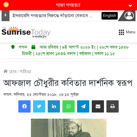
গাজা গণহত্যা
মধ্যপ্রাচ্যের জ্বালানি খাতে নমনীয়তাই এখন নতুন শক্তি
English
Menu
লন্ডন
আজ রবিবার | ৯ই আগস্ট ২০২৬ ইং | ২৬শে সফর ১৪৪৮
হিজরী | ২৫শে শ্রাবণ ১৪৩৩ বঙ্গাব্দ | বর্ষাকাল | সকাল ১১:১৫
হোম
/
সাহিত্য
আফজাল চৌধুরীর কবিতার দার্শনিক স্বরূপ
লন্ডন: শনিবার, ২২ সেপ্টেম্বর ২০১৮, ০৯:১২ পূর্বাহ্ণ
LinkedIn
WhatsApp
Telegram
Share via Email
Print