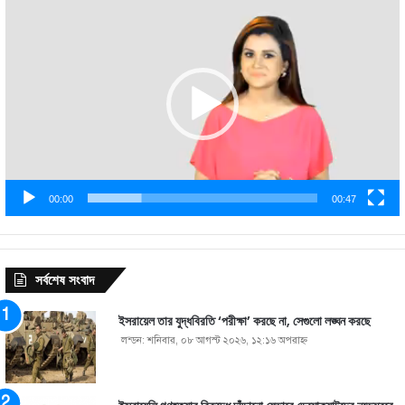
Video
Player
00:00
00:47
সর্বশেষ সংবাদ
ইসরায়েল তার যুদ্ধবিরতি ‘পরীক্ষা’ করছে না, সেগুলো লঙ্ঘন করছে
লন্ডন: শনিবার, ০৮ আগস্ট ২০২৬, ১২:১৬ অপরাহ্ণ