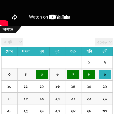
আর্কাইভ
সোম
মঙ্গল
বুধ
বৃহ
শুক্র
শনি
রবি
১
২
৩
৪
৫
৬
৭
৮
৯
১০
১১
১২
১৩
১৪
১৫
১৬
১৭
১৮
১৯
২০
২১
২২
২৩
২৪
২৫
২৬
২৭
২৮
২৯
৩০