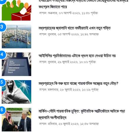
ইসরায়েলি গণহত্যার বিরুদ্ধে দাঁড়ানো যেভাবে ডেমোক্র্যাটদের নভেম্বরে
কংগ্রেস জিতাতে পারে
লন্ডন: শুক্রবার, ০৭ আগস্ট ২০২৬, ১১:৫০ পূর্বাহ্ণ
মধ্যপ্রাচ্যের জ্বালানি খাতে নমনীয়তাই এখন নতুন শক্তি
লন্ডন: বুধবার, ০৫ আগস্ট ২০২৬, ১২:৪২ অপরাহ্ণ
আইসিসির প্রতিষ্ঠাতাদের এটাকে ধ্বংস হতে দেওয়া উচিত নয়
লন্ডন: বুধবার, ২৯ জুলাই ২০২৬, ১০:০৬ পূর্বাহ্ণ
মধ্যপ্রাচ্যে কি শুরু হতে যাচ্ছে পারমাণবিক অস্ত্রের নতুন দৌড়?
লন্ডন: মঙ্গলবার, ২৮ জুলাই ২০২৬, ১০:০৯ পূর্বাহ্ণ
মার্কিন-সৌদি পারমাণবিক চুক্তি: কূটনৈতিক আল্টিমেটামে আটকে পড়া
জ্বালানি অংশীদারিত্ব
লন্ডন: রবিবার, ২৬ জুলাই ২০২৬, ১২:৫৮ অপরাহ্ণ