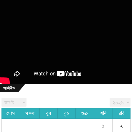
আর্কাইভ
সোম
মঙ্গল
বুধ
বৃহ
শুক্র
শনি
রবি
১
২