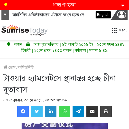
গাজা গণহত্যা
আইসিসির প্রতিষ্ঠাতাদের এটাকে ধ্বংস হতে দেওয়া উচিত নয়
English
Menu
লন্ডন
আজ বৃহস্পতিবার | ৬ই আগস্ট ২০২৬ ইং | ২৩শে সফর ১৪৪৮
হিজরী | ২২শে শ্রাবণ ১৪৩৩ বঙ্গাব্দ | বর্ষাকাল | সকাল ৬:৪৯
হোম
/
কমিউনিটি
টাওয়ার হ্যামলেটসে স্থানান্তর হচ্ছে চীনা
দূতাবাস
লন্ডন: বুধবার, ৩০ মে ২০১৮, ০৫:৩৩ অপরাহ্ণ
LinkedIn
WhatsApp
Telegram
Share via Email
Print