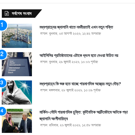
সর্বশেষ সংবাদ
মধ্যপ্রাচ্যের জ্বালানি খাতে নমনীয়তাই এখন নতুন শক্তি
লন্ডন: বুধবার, ০৫ আগস্ট ২০২৬, ১২:৪২ অপরাহ্ণ
আইসিসির প্রতিষ্ঠাতাদের এটাকে ধ্বংস হতে দেওয়া উচিত নয়
লন্ডন: বুধবার, ২৯ জুলাই ২০২৬, ১০:০৬ পূর্বাহ্ণ
মধ্যপ্রাচ্যে কি শুরু হতে যাচ্ছে পারমাণবিক অস্ত্রের নতুন দৌড়?
লন্ডন: মঙ্গলবার, ২৮ জুলাই ২০২৬, ১০:০৯ পূর্বাহ্ণ
মার্কিন-সৌদি পারমাণবিক চুক্তি: কূটনৈতিক আল্টিমেটামে আটকে পড়া
জ্বালানি অংশীদারিত্ব
লন্ডন: রবিবার, ২৬ জুলাই ২০২৬, ১২:৫৮ অপরাহ্ণ