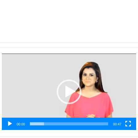
Video
Player
00:00
00:47