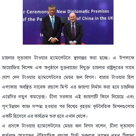
চায়নার দূতাবাস টাওয়ার হ্যামলেটসে স্থানান্তর করা হচ্ছে। এ উপলক্ষে
আয়োজিত বিশেষ এক অনুষ্ঠানে যুক্তরাজ্যে নিযুক্ত চায়নার রাষ্ট্রদূতের সাথে
যোগ দেন টাওয়ার হ্যামলেটসের মেয়র জন বিগস। বারার টাওয়ার হিল
এলাকায় অবস্থিত সাবেক রয়্যাল মিন্ট এর জায়গা নির্মান করা হবে চায়নিজ
এম্বেসির নতুন কমপ্লেক্স। চীনা সরকার এই জায়গাটি কিনে নিয়েছে এবং
পূণ:উন্নয়ন কাজ সম্পন্ন হওয়ার পর বিশ্বের বৃহত্তম কূটনৈতিক মিশনগুলোর
একটি হিসেবে এর কার্যক্রম শুরু হবে এখান থেকে।
এ প্রসঙ্গে টাওয়ার হ্যামলেটসের মেয়র জন বিগস বলেন, চীনা দূতাবাস
কর্তৃপক্ষ আমাদের ঐতিহাসিক রয়্যাল মিন্ট ভবনকে তাদের নতুন ঠিকানা