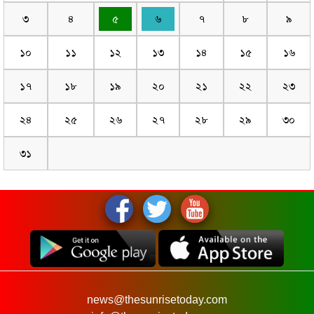
৩
৪
৫
৬
৭
৮
৯
১০
১১
১২
১৩
১৪
১৫
১৬
১৭
১৮
১৯
২০
২১
২২
২৩
২৪
২৫
২৬
২৭
২৮
২৯
৩০
৩১
news@thesunrisetoday.com