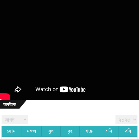
আর্কাইভ
সোম
মঙ্গল
বুধ
বৃহ
শুক্র
শনি
রবি