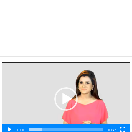
Video
Player
00:00
00:47