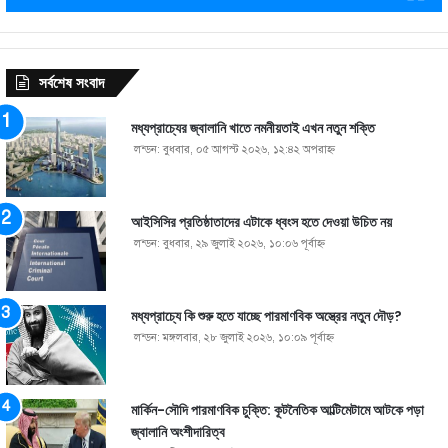
সর্বশেষ সংবাদ
মধ্যপ্রাচ্যের জ্বালানি খাতে নমনীয়তাই এখন নতুন শক্তি
লন্ডন: বুধবার, ০৫ আগস্ট ২০২৬, ১২:৪২ অপরাহ্ণ
আইসিসির প্রতিষ্ঠাতাদের এটাকে ধ্বংস হতে দেওয়া উচিত নয়
লন্ডন: বুধবার, ২৯ জুলাই ২০২৬, ১০:০৬ পূর্বাহ্ণ
মধ্যপ্রাচ্যে কি শুরু হতে যাচ্ছে পারমাণবিক অস্ত্রের নতুন দৌড়?
লন্ডন: মঙ্গলবার, ২৮ জুলাই ২০২৬, ১০:০৯ পূর্বাহ্ণ
মার্কিন-সৌদি পারমাণবিক চুক্তি: কূটনৈতিক আল্টিমেটামে আটকে পড়া
জ্বালানি অংশীদারিত্ব