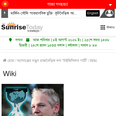
গাজা গণহত্যা
মার্কিন-সৌদি পারমাণবিক চুক্তি: কূটনৈতিক আল্টিমেটামে আটকে পড়া জ্বালানি অংশীদারিত্ব
English
Menu
লন্ডন
আজ শনিবার | ৮ই আগস্ট ২০২৬ ইং | ২৫শে সফর ১৪৪৮
হিজরী | ২৪শে শ্রাবণ ১৪৩৩ বঙ্গাব্দ | বর্ষাকাল | সকাল ৮:৪৪
হোম
/
অ্যাসাঞ্জের নতুন রাজনৈতিক দল ‘উইকিলিকস পার্টি’
/
Wiki
Wiki