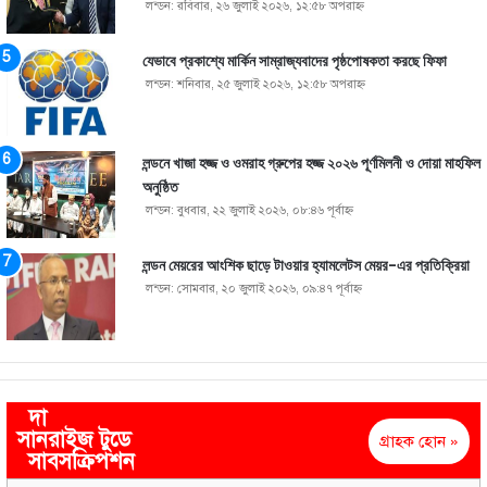
লন্ডন: রবিবার, ২৬ জুলাই ২০২৬, ১২:৫৮ অপরাহ্ণ
যেভাবে প্রকাশ্যে মার্কিন সাম্রাজ্যবাদের পৃষ্ঠপোষকতা করছে ফিফা
লন্ডন: শনিবার, ২৫ জুলাই ২০২৬, ১২:৫৮ অপরাহ্ণ
লন্ডনে খাজা হজ্জ ও ওমরাহ গ্রুপের হজ্জ ২০২৬ পূর্ণমিলনী ও দোয়া মাহফিল
অনুষ্ঠিত
লন্ডন: বুধবার, ২২ জুলাই ২০২৬, ০৮:৪৬ পূর্বাহ্ণ
লন্ডন মেয়রের আংশিক ছাড়ে টাওয়ার হ্যামলেটস মেয়র-এর প্রতিক্রিয়া
লন্ডন: সোমবার, ২০ জুলাই ২০২৬, ০৯:৪৭ পূর্বাহ্ণ
দা
সানরাইজ টুডে
গ্রাহক হোন »
সাবসক্রিপশন