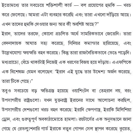
ইতোমধ্যে তার সবচেয়ে শক্তিশালী কার্ড — বল প্রয়োগের হুমকি — খরচ
করে ফেলেছে। আমরা এটা ব্যবহার করেছি এবং তারা এখনো দাঁড়িয়ে আছে।
এখন তাদের হুমকি দেওয়ার জন্য আর কী অবশিষ্ট আছে?”
ইরান, তাদের তরফে, কোনো প্রচলিত অর্থে সামরিকভাবে জেতেনি। তারা
বেদনাদায়ক আঘাত সহ্য করেছে, সিনিয়র কমান্ডার হারিয়েছে, এবং
উল্লেখযোগ্য ক্ষয়ক্ষতি বহন করেছে। কিন্তু তারা রাজনৈতিকভাবে ভেঙে পড়েনি।
মধ্যপ্রাচ্যে, বেঁচে থাকাটাই নিজেই এক ধরণের বিজয় হয়ে দাঁড়ায়। এএফপিকে
এক বিশেষজ্ঞ যেমন বলেছেন: “ইরান এই যুদ্ধে তার উদ্দেশ্য অর্জন করেছে,
তারা টিকে গেছে।”
তবুও সবচেয়ে বড় ক্ষতিগ্রস্ত হয়েছে ওয়াশিংটন বা তেহরান নয়, বরং
উপসাগরীয় রাষ্ট্রগুলো। যখন যুক্তরাষ্ট্র ইরানের সাথে আলোচনা করছিল,
উপসাগরীয় দেশগুলো খরচ বহন করেছে: ইরানি ক্ষেপণাস্ত্র, ইরাকি মিলিশিয়া
ড্রোন, এবং গুরুত্বপূর্ণ অবকাঠামোতে হামলা। রয়টার্সের এক অনুসন্ধানে জানা
গেছে যে রেভল্যুশনারি গার্ড ইরাকে নতুন গোপন সেল স্থাপন করেছে কুয়েত,