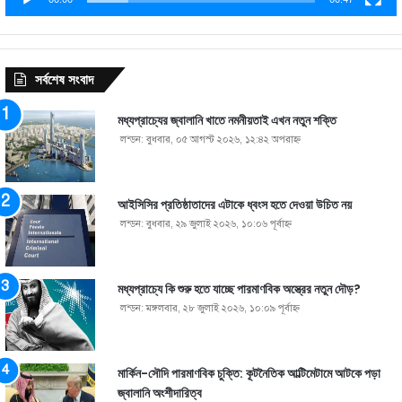
সর্বশেষ সংবাদ
মধ্যপ্রাচ্যের জ্বালানি খাতে নমনীয়তাই এখন নতুন শক্তি
লন্ডন: বুধবার, ০৫ আগস্ট ২০২৬, ১২:৪২ অপরাহ্ণ
আইসিসির প্রতিষ্ঠাতাদের এটাকে ধ্বংস হতে দেওয়া উচিত নয়
লন্ডন: বুধবার, ২৯ জুলাই ২০২৬, ১০:০৬ পূর্বাহ্ণ
মধ্যপ্রাচ্যে কি শুরু হতে যাচ্ছে পারমাণবিক অস্ত্রের নতুন দৌড়?
লন্ডন: মঙ্গলবার, ২৮ জুলাই ২০২৬, ১০:০৯ পূর্বাহ্ণ
মার্কিন-সৌদি পারমাণবিক চুক্তি: কূটনৈতিক আল্টিমেটামে আটকে পড়া
জ্বালানি অংশীদারিত্ব