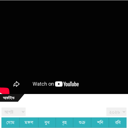
আর্কাইভ
সোম
মঙ্গল
বুধ
বৃহ
শুক্র
শনি
রবি