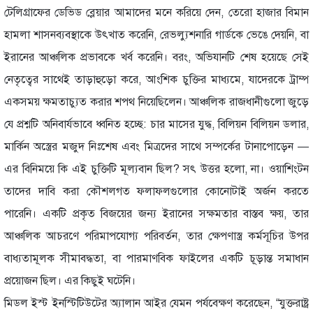
টেলিগ্রাফের ডেভিড ব্লেয়ার আমাদের মনে করিয়ে দেন, তেরো হাজার বিমান
হামলা শাসনব্যবস্থাকে উৎখাত করেনি, রেভল্যুশনারি গার্ডকে ভেঙে দেয়নি, বা
ইরানের আঞ্চলিক প্রভাবকে খর্ব করেনি। বরং, অভিযানটি শেষ হয়েছে সেই
নেতৃত্বের সাথেই তাড়াহুড়ো করে, আংশিক চুক্তির মাধ্যমে, যাদেরকে ট্রাম্প
একসময় ক্ষমতাচ্যুত করার শপথ নিয়েছিলেন। আঞ্চলিক রাজধানীগুলো জুড়ে
যে প্রশ্নটি অনিবার্যভাবে ধ্বনিত হচ্ছে: চার মাসের যুদ্ধ, বিলিয়ন বিলিয়ন ডলার,
মার্কিন অস্ত্রের মজুদ নিঃশেষ এবং মিত্রদের সাথে সম্পর্কের টানাপোড়েন —
এর বিনিময়ে কি এই চুক্তিটি মূল্যবান ছিল? সৎ উত্তর হলো, না। ওয়াশিংটন
তাদের দাবি করা কৌশলগত ফলাফলগুলোর কোনোটাই অর্জন করতে
পারেনি। একটি প্রকৃত বিজয়ের জন্য ইরানের সক্ষমতার বাস্তব ক্ষয়, তার
আঞ্চলিক আচরণে পরিমাপযোগ্য পরিবর্তন, তার ক্ষেপণাস্ত্র কর্মসূচির উপর
বাধ্যতামূলক সীমাবদ্ধতা, বা পারমাণবিক ফাইলের একটি চূড়ান্ত সমাধান
প্রয়োজন ছিল। এর কিছুই ঘটেনি।
মিডল ইস্ট ইনস্টিটিউটের অ্যালান আইর যেমন পর্যবেক্ষণ করেছেন, “যুক্তরাষ্ট্র