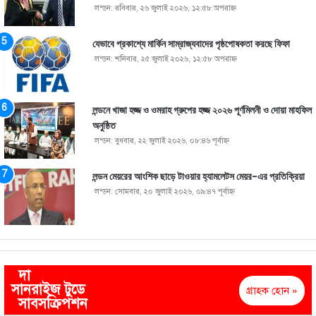
লন্ডন: রবিবার, ২৬ জুলাই ২০২৬, ১২:৫৮ অপরাহ্ণ
যেভাবে প্রকাশ্যে মার্কিন সাম্রাজ্যবাদের পৃষ্ঠপোষকতা করছে ফিফা
লন্ডন: শনিবার, ২৫ জুলাই ২০২৬, ১২:৫৮ অপরাহ্ণ
লন্ডনে খাজা হজ্জ ও ওমরাহ গ্রুপের হজ্জ ২০২৬ পূর্ণমিলনী ও দোয়া মাহফিল
অনুষ্ঠিত
লন্ডন: বুধবার, ২২ জুলাই ২০২৬, ০৮:৪৬ পূর্বাহ্ণ
লন্ডন মেয়রের আংশিক ছাড়ে টাওয়ার হ্যামলেটস মেয়র-এর প্রতিক্রিয়া
লন্ডন: সোমবার, ২০ জুলাই ২০২৬, ০৯:৪৭ পূর্বাহ্ণ
দা
সানরাইজ টুডে
গ্রাহক হোন »
সাবসক্রিপশন