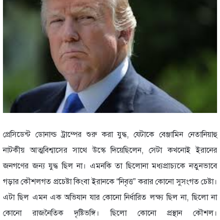
প্রেসিডেন্ট ডোনাল্ড ট্রাম্পের শুরু করা যুদ্ধ, যেটাকে বেঞ্জামিন নেতানিয়াহু
নাটকীয় আত্মবিশ্বাসের সাথে উস্কে দিয়েছিলেন, সেটা কখনোই ইরানের
জনগণের জন্য যুদ্ধ ছিল না। এমনকি তা ছিলোনা মধ্যপ্রাচ্যকে নতুনভাবে
গড়ার কৌশলগত প্রচেষ্টা কিংবা ইরানকে “নিবৃত্ত” করার কোনো সুসংগত চেষ্টা।
এটা ছিল এমন এক অভিযান যার কোনো নির্ধারিত লক্ষ্য ছিল না, ছিলো না
কোনো রাজনৈতিক দৃষ্টিভঙ্গি। ছিলো কোনো প্রস্থান কৌশল।