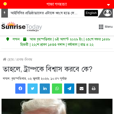
গাজা গণহত্যা
মধ্যপ্রাচ্যে কি শুরু হতে যাচ্ছে পারমাণবিক অস্ত্রের নতুন দৌড়?
English
Menu
লন্ডন
আজ বৃহস্পতিবার | ৬ই আগস্ট ২০২৬ ইং | ২৩শে সফর ১৪৪৮
হিজরী | ২২শে শ্রাবণ ১৪৩৩ বঙ্গাব্দ | বর্ষাকাল | রাত ৪:২২
হোম
/
প্রবন্ধ-নিবন্ধ
তাহলে, ট্রাম্পকে বিশ্বাস করবে কে?
লন্ডন: বৃহস্পতিবার, ০২ জুলাই ২০২৬, ১০:৫৭ পূর্বাহ্ণ
LinkedIn
WhatsApp
Telegram
Share via Email
Print