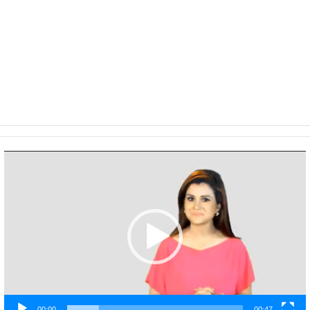
Video
Player
00:00
00:47