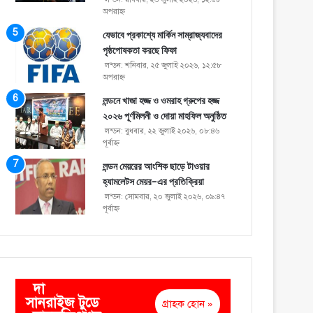
অপরাহ্ণ
যেভাবে প্রকাশ্যে মার্কিন সাম্রাজ্যবাদের
পৃষ্ঠপোষকতা করছে ফিফা
লন্ডন: শনিবার, ২৫ জুলাই ২০২৬, ১২:৫৮
অপরাহ্ণ
লন্ডনে খাজা হজ্জ ও ওমরাহ গ্রুপের হজ্জ
২০২৬ পূর্ণমিলনী ও দোয়া মাহফিল অনুষ্ঠিত
লন্ডন: বুধবার, ২২ জুলাই ২০২৬, ০৮:৪৬
পূর্বাহ্ণ
লন্ডন মেয়রের আংশিক ছাড়ে টাওয়ার
হ্যামলেটস মেয়র-এর প্রতিক্রিয়া
লন্ডন: সোমবার, ২০ জুলাই ২০২৬, ০৯:৪৭
পূর্বাহ্ণ
দা
সানরাইজ টুডে
গ্রাহক হোন »