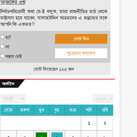
আজকের প্রশ্ন
নির্বাচনবিরোধী কথা যে-ই বলুক, তারা রাজনীতির মাঠ থেকে
মাইনাস হয়ে যাবেন, সালাহউদ্দিন আহমদের এ মন্তব্যের সঙ্গে
আপনি কি একমত?
হ্যাঁ
ভোট দিন
না
পুরোনো ফলাফল
মন্তব্য নেই
ভোট দিয়েছেন ১২৫ জন
আর্কাইভ
সোম
মঙ্গল
বুধ
বৃহ
শুক্র
শনি
রবি
১
২