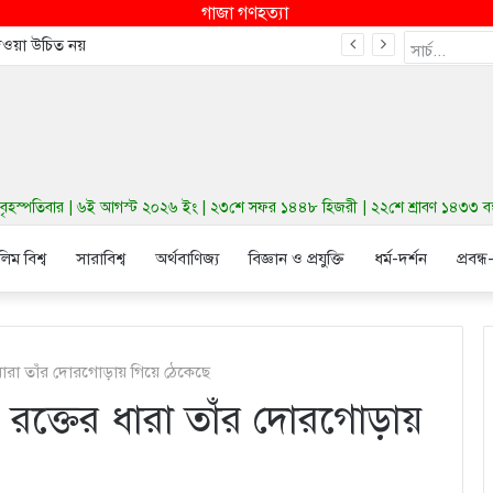
গাজা গণহত্যা
দেওয়া উচিত নয়
হস্পতিবার | ৬ই আগস্ট ২০২৬ ইং | ২৩শে সফর ১৪৪৮ হিজরী | ২২শে শ্রাবণ ১৪৩৩ বঙ্গাব্
লিম বিশ্ব
সারাবিশ্ব
অর্থবাণিজ্য
বিজ্ঞান ও প্রযুক্তি
ধর্ম-দর্শন
প্রবন্ধ
ধারা তাঁর দোরগোড়ায় গিয়ে ঠেকেছে
 রক্তের ধারা তাঁর দোরগোড়ায়