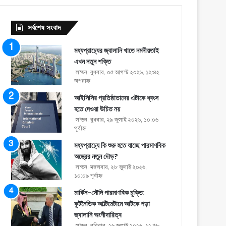
সর্বশেষ সংবাদ
মধ্যপ্রাচ্যের জ্বালানি খাতে নমনীয়তাই
এখন নতুন শক্তি
লন্ডন: বুধবার, ০৫ আগস্ট ২০২৬, ১২:৪২
অপরাহ্ণ
আইসিসির প্রতিষ্ঠাতাদের এটাকে ধ্বংস
হতে দেওয়া উচিত নয়
লন্ডন: বুধবার, ২৯ জুলাই ২০২৬, ১০:০৬
পূর্বাহ্ণ
মধ্যপ্রাচ্যে কি শুরু হতে যাচ্ছে পারমাণবিক
অস্ত্রের নতুন দৌড়?
লন্ডন: মঙ্গলবার, ২৮ জুলাই ২০২৬,
১০:০৯ পূর্বাহ্ণ
মার্কিন-সৌদি পারমাণবিক চুক্তি:
কূটনৈতিক আল্টিমেটামে আটকে পড়া
জ্বালানি অংশীদারিত্ব
লন্ডন: রবিবার, ২৬ জুলাই ২০২৬, ১২:৫৮