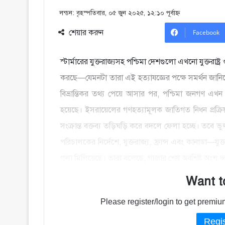
লন্ডন: বৃহস্পতিবার, ০৫ জুন ২০২৫, ১২:১০ পূর্বাহ্ণ
শেয়ার করুন
Facebook
স্টার্মারের যুক্তরাজ্যসহ পশ্চিমা দেশগুলো এখনো যুক্তরাষ্
করছে—যেমনটা তারা এই হত্যাযজ্ঞের পক্ষে সমর্থন জানি
বিভ্রান্তিকর তথ্য পেয়ে আসার পর, পশ্চিমা জনগণ এখন
হয়েছে। ইসরায়েলের গণহত্যামূলক জাতিগত নিধন প্রক্র
সংক্রান্ত বক্তব্য তড়িঘড়ি করে বদলে ফেলা হচ্ছে। তবে ভ
পরিচালকের নির্দেশে, যুক্তরাজ্য, ফ্রান্স এবং কানাডা—যুক্
গলা মিলিয়েছে। তারা বলেছে, গাজার শেষ অবশিষ্ট অংশ 
Want t
Please register/login to get prem
Regis