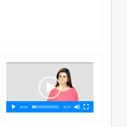
Video
Player
00:00
00:47