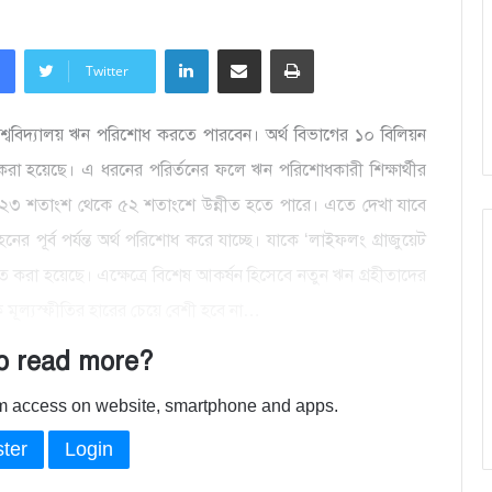
LinkedIn
Share via Email
Print
Twitter
 বিশ্ববিদ্যালয় ঋন পরিশোধ করতে পারবেন। অর্থ বিভাগের ১০ বিলিয়ন
া করা হয়েছে। এ ধরনের পরির্তনের ফলে ঋন পরিশোধকারী শিক্ষার্থীর
্যাৎ ২৩ শতাংশ থেকে ৫২ শতাংশে উন্নীত হতে পারে। এতে দেখা যাবে
ের পূর্ব পর্যন্ত অর্থ পরিশোধ করে যাচ্ছে। যাকে ‘লাইফলং গ্রাজুয়েট
যায়িত করা হয়েছে। এক্ষেত্রে বিশেষ আকর্ষন হিসেবে নতুন ঋন গ্রহীতাদের
ে মূল্যস্ফীতির হারের চেয়ে বেশী হবে না…
o read more?
ium access on website, smartphone and apps.
ter
Login