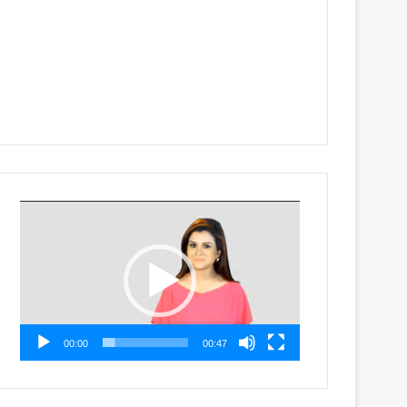
Video
Player
00:00
00:47