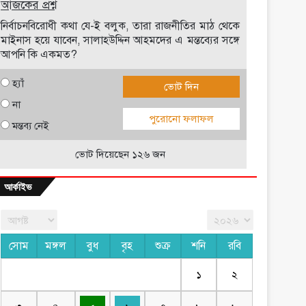
আজকের প্রশ্ন
নির্বাচনবিরোধী কথা যে-ই বলুক, তারা রাজনীতির মাঠ থেকে
মাইনাস হয়ে যাবেন, সালাহউদ্দিন আহমদের এ মন্তব্যের সঙ্গে
আপনি কি একমত?
হ্যাঁ
ভোট দিন
না
পুরোনো ফলাফল
মন্তব্য নেই
ভোট দিয়েছেন ১২৬ জন
আর্কাইভ
সোম
মঙ্গল
বুধ
বৃহ
শুক্র
শনি
রবি
১
২