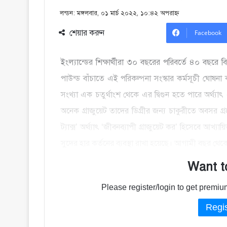
লন্ডন: মঙ্গলবার, ০১ মার্চ ২০২২, ১০:৪২ অপরাহ্ণ
শেয়ার করুন
Facebook
ইংল্যান্ডের শিক্ষার্থীরা ৩০ বছরের পরিবর্তে ৪০ বছরে
পাউন্ড বাঁচাতে এই পরিকল্পনা সংস্কার কর্মসূচী ঘোষন
সংখ্যা এক চতুর্থাংশ থেকে এর দ্বিগুন হতে পারে অর্থ
অনেক গ্রাজুয়েট তাদের ডিগ্রীর জন্য চাকুরীতে অবসর গ্রহন
ট্যাক্স’ অর্থ্যাৎ ‘জীবনব্যাপী গ্রাজুয়েট কর’ হিসেবে আখ্
সুদের হার কর্তনের ব্যবস্থা রাখা হয়েছে। আগামী বছর থেক
Want t
Please register/login to get prem
Regis