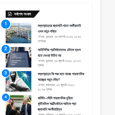
সর্বশেষ সংবাদ
মধ্যপ্রাচ্যের জ্বালানি খাতে নমনীয়তাই
এখন নতুন শক্তি
লন্ডন: বুধবার, ০৫ আগস্ট ২০২৬, ১২:৪২
অপরাহ্ণ
আইসিসির প্রতিষ্ঠাতাদের এটাকে ধ্বংস
হতে দেওয়া উচিত নয়
লন্ডন: বুধবার, ২৯ জুলাই ২০২৬, ১০:০৬
পূর্বাহ্ণ
মধ্যপ্রাচ্যে কি শুরু হতে যাচ্ছে পারমাণবিক
অস্ত্রের নতুন দৌড়?
লন্ডন: মঙ্গলবার, ২৮ জুলাই ২০২৬,
১০:০৯ পূর্বাহ্ণ
মার্কিন-সৌদি পারমাণবিক চুক্তি:
কূটনৈতিক আল্টিমেটামে আটকে পড়া
জ্বালানি অংশীদারিত্ব
লন্ডন: রবিবার, ২৬ জুলাই ২০২৬, ১২:৫৮