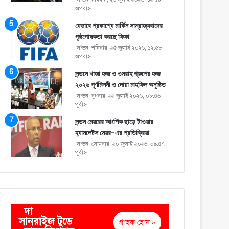
অপরাহ্ণ
যেভাবে প্রকাশ্যে মার্কিন সাম্রাজ্যবাদের
পৃষ্ঠপোষকতা করছে ফিফা
লন্ডন: শনিবার, ২৫ জুলাই ২০২৬, ১২:৫৮
অপরাহ্ণ
লন্ডনে খাজা হজ্জ ও ওমরাহ গ্রুপের হজ্জ
২০২৬ পূর্ণমিলনী ও দোয়া মাহফিল অনুষ্ঠিত
লন্ডন: বুধবার, ২২ জুলাই ২০২৬, ০৮:৪৬
পূর্বাহ্ণ
লন্ডন মেয়রের আংশিক ছাড়ে টাওয়ার
হ্যামলেটস মেয়র-এর প্রতিক্রিয়া
লন্ডন: সোমবার, ২০ জুলাই ২০২৬, ০৯:৪৭
পূর্বাহ্ণ
দা
সানরাইজ টুডে
গ্রাহক হোন »