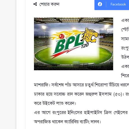
শেয়ার করুন
Facebook
একপ
স্ট
সামন
রংপ
উঠল 
একপ
শির
মাশরাফি। সর্বশেষ পাঁচ আসরে চতুর্থ শিরোপা উঁচিয়ে ধর
ঢাকার হয়ে সবোচ্চ রান করেন জহুরুল ইসলাম (৫০)। রং
করে উইকেট লাভ করেন।
এর আগে রংপুরের ইনিংসের হাইলাইটস ক্রিস গেইলের 
অপরাজিত থাকেন ক্যারিবিয় ব্যাটিং দানব।