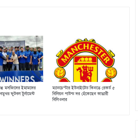
িভিন্ন মসজিদের ইমামদের
ম্যানচেস্টার ইউনাইটেড কিনতে রেকর্ড ৫
ুখর ফুটবল টুর্নামেন্ট
বিলিয়ন পাউন্ড দর হেঁকেছেন কাতারী
বিলিওনার