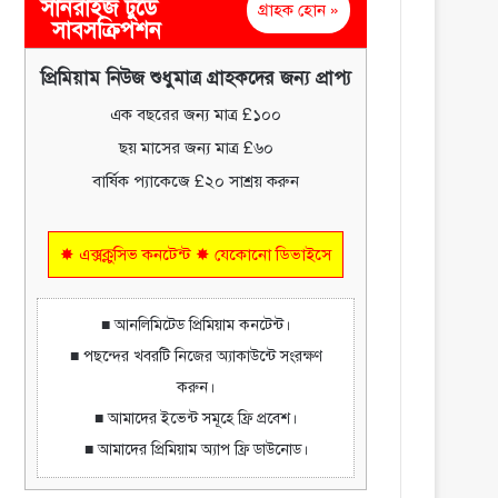
সানরাইজ টুডে
গ্রাহক হোন »
সাবসক্রিপশন
প্রিমিয়াম নিউজ শুধুমাত্র গ্রাহকদের জন্য প্রাপ্য
এক বছরের জন্য মাত্র £১০০
ছয় মাসের জন্য মাত্র £৬০
বার্ষিক প্যাকেজে £২০ সাশ্রয় করুন
✸ এক্সক্লুসিভ কনটেন্ট ✸ যেকোনো ডিভাইসে
■ আনলিমিটেড প্রিমিয়াম কনটেন্ট।
■ পছন্দের খবরটি নিজের অ্যাকাউন্টে সংরক্ষণ
করুন।
■ আমাদের ইভেন্ট সমূহে ফ্রি প্রবেশ।
■ আমাদের প্রিমিয়াম অ্যাপ ফ্রি ডাউনোড।