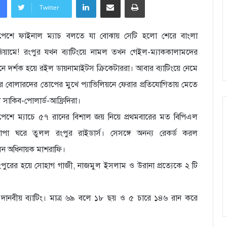
Twitter
েশে ফাইনাল ম্যাচ বলতে যা বোঝায় সেটি হলো শেরে বাংলা
েডিয়ামে! রংপুর যখন ব্যাটিংয়ে নামল তখন গেইল-ম্যাককালামদের
ে দর্শক হয়ে রইল ডায়নামাইটস ক্রিকেটাররা। আবার ব্যাটিংয়ে নেমে
ুর বোলারদের তোপের মুখে প্যাভিলিয়নে ফেরার প্রতিযোগিতায় মেতে
সাকিব-পোলার্ড-আফ্রিদিরা।
েশে ম্যাচে ৫৭ রানের বিশাল জয় নিয়ে প্রথমবারের মত বিপিএল
োপা ঘরে তুলল রংপুর রাইডার্স। সেসঙ্গে অনন্য রেকর্ড করল
লেন অধিনায়ক মাশরাফি।
পুরের হয়ে সোহাগ গাজী, নাজমুল ইসলাম ও উরানা প্রত্যেকে ২ টি
দানবীয় ব্যাটিং। মাত্র ৬৯ বলে ১৮ ছয় ও ৫ চারে ১৪৬ রান করে