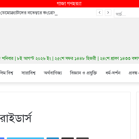
গাজা গণহত্যা
ে ডেমোক্র্যাটদের নভেম্বরে কংগ্রেস জিতাতে পারে
নিবার | ৮ই আগস্ট ২০২৬ ইং | ২৫শে সফর ১৪৪৮ হিজরী | ২৪শে শ্রাবণ ১৪৩৩ বঙ্গাব্দ |
লিম বিশ্ব
সারাবিশ্ব
অর্থবাণিজ্য
বিজ্ঞান ও প্রযুক্তি
ধর্ম-দর্শন
প্রবন্ধ
রাইডার্স
LinkedIn
Share via Email
Print