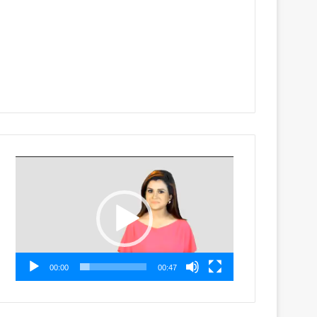
Video
Player
00:00
00:47