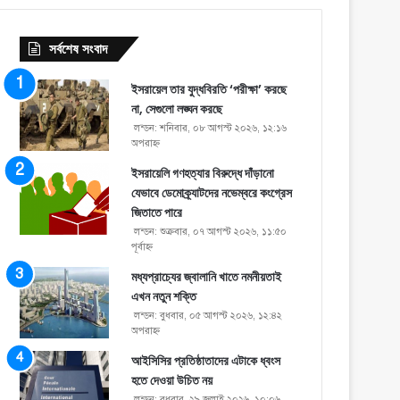
সর্বশেষ সংবাদ
ইসরায়েল তার যুদ্ধবিরতি ‘পরীক্ষা’ করছে
না, সেগুলো লঙ্ঘন করছে
লন্ডন: শনিবার, ০৮ আগস্ট ২০২৬, ১২:১৬
অপরাহ্ণ
ইসরায়েলি গণহত্যার বিরুদ্ধে দাঁড়ানো
যেভাবে ডেমোক্র্যাটদের নভেম্বরে কংগ্রেস
জিতাতে পারে
লন্ডন: শুক্রবার, ০৭ আগস্ট ২০২৬, ১১:৫০
পূর্বাহ্ণ
মধ্যপ্রাচ্যের জ্বালানি খাতে নমনীয়তাই
এখন নতুন শক্তি
লন্ডন: বুধবার, ০৫ আগস্ট ২০২৬, ১২:৪২
অপরাহ্ণ
আইসিসির প্রতিষ্ঠাতাদের এটাকে ধ্বংস
হতে দেওয়া উচিত নয়
লন্ডন: বুধবার, ২৯ জুলাই ২০২৬, ১০:০৬