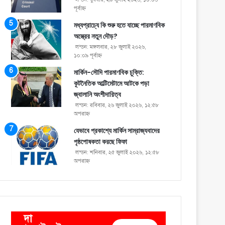
পূর্বাহ্ণ
মধ্যপ্রাচ্যে কি শুরু হতে যাচ্ছে পারমাণবিক
অস্ত্রের নতুন দৌড়?
লন্ডন: মঙ্গলবার, ২৮ জুলাই ২০২৬,
১০:০৯ পূর্বাহ্ণ
মার্কিন-সৌদি পারমাণবিক চুক্তি:
কূটনৈতিক আল্টিমেটামে আটকে পড়া
জ্বালানি অংশীদারিত্ব
লন্ডন: রবিবার, ২৬ জুলাই ২০২৬, ১২:৫৮
অপরাহ্ণ
যেভাবে প্রকাশ্যে মার্কিন সাম্রাজ্যবাদের
পৃষ্ঠপোষকতা করছে ফিফা
লন্ডন: শনিবার, ২৫ জুলাই ২০২৬, ১২:৫৮
অপরাহ্ণ
দা