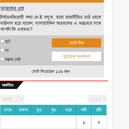
আজকের প্রশ্ন
নির্বাচনবিরোধী কথা যে-ই বলুক, তারা রাজনীতির মাঠ থেকে
মাইনাস হয়ে যাবেন, সালাহউদ্দিন আহমদের এ মন্তব্যের সঙ্গে
আপনি কি একমত?
হ্যাঁ
ভোট দিন
না
পুরোনো ফলাফল
মন্তব্য নেই
ভোট দিয়েছেন ১২৯ জন
আর্কাইভ
সোম
মঙ্গল
বুধ
বৃহ
শুক্র
শনি
রবি
১
২